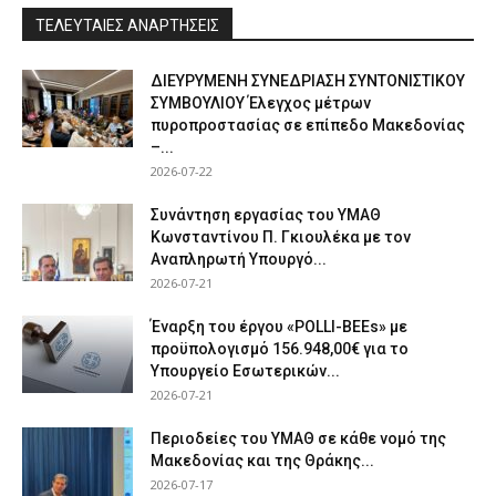
ΤΕΛΕΥΤΑΙΕΣ ΑΝΑΡΤΗΣΕΙΣ
ΔΙΕΥΡΥΜΕΝΗ ΣΥΝΕΔΡΙΑΣΗ ΣΥΝΤΟΝΙΣΤΙΚΟΥ
ΣΥΜΒΟΥΛΙΟΥ Έλεγχος μέτρων
πυροπροστασίας σε επίπεδο Μακεδονίας
–...
2026-07-22
Συνάντηση εργασίας του ΥΜΑΘ
Κωνσταντίνου Π. Γκιουλέκα με τον
Αναπληρωτή Υπουργό...
2026-07-21
Έναρξη του έργου «POLLI-BEEs» με
προϋπολογισμό 156.948,00€ για το
Υπουργείο Εσωτερικών...
2026-07-21
Περιοδείες του ΥΜΑΘ σε κάθε νομό της
Μακεδονίας και της Θράκης...
2026-07-17