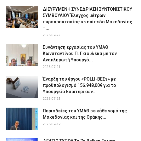
ΔΙΕΥΡΥΜΕΝΗ ΣΥΝΕΔΡΙΑΣΗ ΣΥΝΤΟΝΙΣΤΙΚΟΥ
ΣΥΜΒΟΥΛΙΟΥ Έλεγχος μέτρων
πυροπροστασίας σε επίπεδο Μακεδονίας
–...
2026-07-22
Συνάντηση εργασίας του ΥΜΑΘ
Κωνσταντίνου Π. Γκιουλέκα με τον
Αναπληρωτή Υπουργό...
2026-07-21
Έναρξη του έργου «POLLI-BEEs» με
προϋπολογισμό 156.948,00€ για το
Υπουργείο Εσωτερικών...
2026-07-21
Περιοδείες του ΥΜΑΘ σε κάθε νομό της
Μακεδονίας και της Θράκης...
2026-07-17
ΔΕΛΤΙΟ ΤΥΠΟΥ Το 7ο Balkan Forum