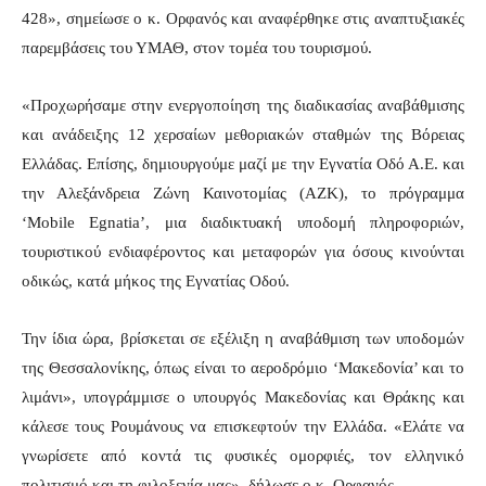
428», σημείωσε ο κ. Ορφανός και αναφέρθηκε στις αναπτυξιακές
παρεμβάσεις του ΥΜΑΘ, στον τομέα του τουρισμού.
«Προχωρήσαμε στην ενεργοποίηση της διαδικασίας αναβάθμισης
και ανάδειξης 12 χερσαίων μεθοριακών σταθμών της Βόρειας
Ελλάδας. Επίσης, δημιουργούμε μαζί με την Εγνατία Οδό Α.Ε. και
την Αλεξάνδρεια Ζώνη Καινοτομίας (ΑΖΚ), το πρόγραμμα
‘
Mobile
Egnatia
’, μια διαδικτυακή υποδομή πληροφοριών,
τουριστικού ενδιαφέροντος και μεταφορών για όσους κινούνται
οδικώς, κατά μήκος της Εγνατίας Οδού.
Την ίδια ώρα, βρίσκεται σε εξέλιξη η αναβάθμιση των υποδομών
της Θεσσαλονίκης, όπως είναι το αεροδρόμιο ‘Μακεδονία’ και το
λιμάνι», υπογράμμισε ο υπουργός Μακεδονίας και Θράκης και
κάλεσε τους Ρουμάνους να επισκεφτούν την Ελλάδα. «Ελάτε να
γνωρίσετε από κοντά τις φυσικές ομορφιές, τον ελληνικό
πολιτισμό και τη φιλοξενία μας», δήλωσε ο κ. Ορφανός.