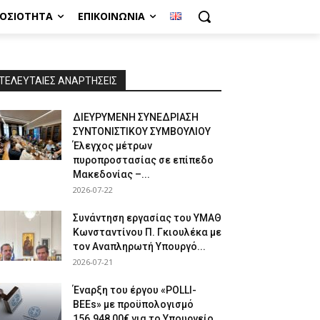
ΜΟΣΙΌΤΗΤΑ
ΕΠΙΚΟΙΝΩΝΊΑ
ΤΕΛΕΥΤΑΙΕΣ ΑΝΑΡΤΗΣΕΙΣ
ΔΙΕΥΡΥΜΕΝΗ ΣΥΝΕΔΡΙΑΣΗ
ΣΥΝΤΟΝΙΣΤΙΚΟΥ ΣΥΜΒΟΥΛΙΟΥ
Έλεγχος μέτρων
πυροπροστασίας σε επίπεδο
Μακεδονίας –...
2026-07-22
Συνάντηση εργασίας του ΥΜΑΘ
Κωνσταντίνου Π. Γκιουλέκα με
τον Αναπληρωτή Υπουργό...
2026-07-21
Έναρξη του έργου «POLLI-
BEEs» με προϋπολογισμό
156.948,00€ για το Υπουργείο