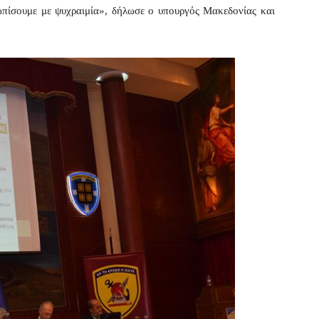
τωπίσουμε με ψυχραιμία», δήλωσε ο υπουργός Μακεδονίας και