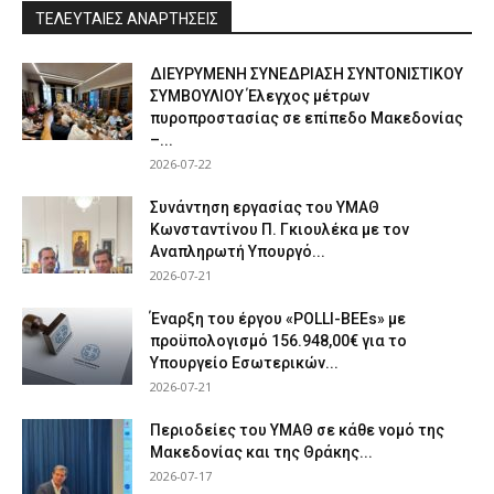
ΤΕΛΕΥΤΑΙΕΣ ΑΝΑΡΤΗΣΕΙΣ
ΔΙΕΥΡΥΜΕΝΗ ΣΥΝΕΔΡΙΑΣΗ ΣΥΝΤΟΝΙΣΤΙΚΟΥ
ΣΥΜΒΟΥΛΙΟΥ Έλεγχος μέτρων
πυροπροστασίας σε επίπεδο Μακεδονίας
–...
2026-07-22
Συνάντηση εργασίας του ΥΜΑΘ
Κωνσταντίνου Π. Γκιουλέκα με τον
Αναπληρωτή Υπουργό...
2026-07-21
Έναρξη του έργου «POLLI-BEEs» με
προϋπολογισμό 156.948,00€ για το
Υπουργείο Εσωτερικών...
2026-07-21
Περιοδείες του ΥΜΑΘ σε κάθε νομό της
Μακεδονίας και της Θράκης...
2026-07-17