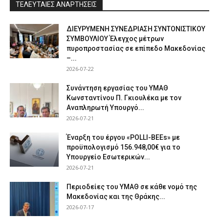
ΤΕΛΕΥΤΑΙΕΣ ΑΝΑΡΤΗΣΕΙΣ
ΔΙΕΥΡΥΜΕΝΗ ΣΥΝΕΔΡΙΑΣΗ ΣΥΝΤΟΝΙΣΤΙΚΟΥ
ΣΥΜΒΟΥΛΙΟΥ Έλεγχος μέτρων
πυροπροστασίας σε επίπεδο Μακεδονίας
–...
2026-07-22
Συνάντηση εργασίας του ΥΜΑΘ
Κωνσταντίνου Π. Γκιουλέκα με τον
Αναπληρωτή Υπουργό...
2026-07-21
Έναρξη του έργου «POLLI-BEEs» με
προϋπολογισμό 156.948,00€ για το
Υπουργείο Εσωτερικών...
2026-07-21
Περιοδείες του ΥΜΑΘ σε κάθε νομό της
Μακεδονίας και της Θράκης...
2026-07-17