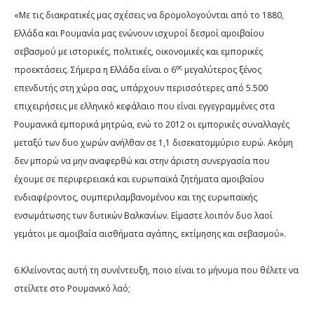
«Με τις διακρατικές μας σχέσεις να δρομολογούνται από το 1880,
Ελλάδα και Ρουμανία μας ενώνουν ισχυροί δεσμοί αμοιβαίου
σεβασμού με ιστορικές, πολιτικές, οικονομικές και εμπορικές
ος
προεκτάσεις. Σήμερα η Ελλάδα είναι ο 6
μεγαλύτερος ξένος
επενδυτής στη χώρα σας, υπάρχουν περισσότερες από 5.500
επιχειρήσεις με ελληνικό κεφάλαιο που είναι εγγεγραμμένες στα
Ρουμανικά εμπορικά μητρώα, ενώ το 2012 οι εμπορικές συναλλαγές
μεταξύ των δυο χωρών ανήλθαν σε 1,1 δισεκατομμύριο ευρώ. Ακόμη
δεν μπορώ να μην αναφερθώ και στην άριστη συνεργασία που
έχουμε σε περιφερειακά και ευρωπαϊκά ζητήματα αμοιβαίου
ενδιαφέροντος, συμπεριλαμβανομένου και της ευρωπαϊκής
ενσωμάτωσης των δυτικών Βαλκανίων. Είμαστε λοιπόν δυο λαοί
γεμάτοι με αμοιβαία αισθήματα αγάπης, εκτίμησης και σεβασμού».
6.Κλείνοντας αυτή τη συνέντευξη, ποιο είναι το μήνυμα που θέλετε να
στείλετε στο Ρουμανικό λαό;