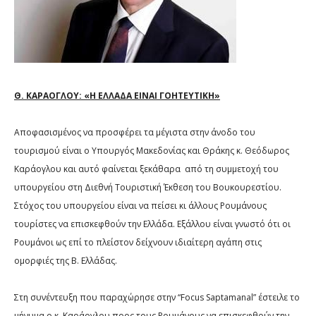
Θ. ΚΑΡΑΟΓΛΟΥ: «Η ΕΛΛΑΔΑ ΕΙΝΑΙ ΓΟΗΤΕΥΤΙΚΗ»
Αποφασισμένος να προσφέρει τα μέγιστα στην άνοδο του
τουρισμού είναι ο Υπουργός Μακεδονίας και Θράκης κ. Θεόδωρος
Καράογλου και αυτό φαίνεται ξεκάθαρα
από τη συμμετοχή του
υπουργείου στη Διεθνή Τουριστική Έκθεση του Βουκουρεστίου.
Στόχος του υπουργείου είναι να πείσει κι άλλους Ρουμάνους
τουρίστες να επισκεφθούν την Ελλάδα. Εξάλλου είναι γνωστό ότι οι
Ρουμάνοι ως επί το πλείστον δείχνουν ιδιαίτερη αγάπη στις
ομορφιές της Β. Ελλάδας.
Στη συνέντευξη που παραχώρησε στην “
Focus
Saptamanal
” έστειλε το
μήνυμα ο κ. Καράογλου προς τους Ρουμάνους να επισκεφθούν την