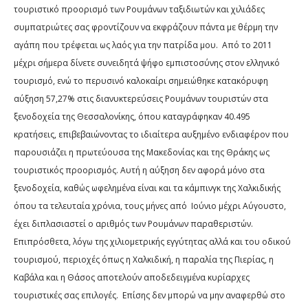
τουριστικό προορισμό των Ρουμάνων ταξιδιωτών και χιλιάδες
συμπατριώτες σας φροντίζουν να εκφράζουν πάντα με θέρμη την
αγάπη που τρέφεται ως λαός για την πατρίδα μου.
Από το 2011
μέχρι σήμερα δίνετε συνειδητά ψήφο εμπιστοσύνης στον ελληνικό
τουρισμό, ενώ το περυσινό καλοκαίρι σημειώθηκε κατακόρυφη
αύξηση 57,27% στις διανυκτερεύσεις Ρουμάνων τουριστών στα
ξενοδοχεία της Θεσσαλονίκης, όπου καταγράφηκαν 40.495
κρατήσεις, επιβεβαιώνοντας το ιδιαίτερα αυξημένο ενδιαφέρον που
παρουσιάζει η πρωτεύουσα της Μακεδονίας και της Θράκης ως
τουριστικός προορισμός. Αυτή η αύξηση δεν αφορά μόνο στα
ξενοδοχεία, καθώς ωφελημένα είναι και τα κάμπινγκ της Χαλκιδικής
όπου τα τελευταία χρόνια, τους μήνες από
Ιούνιο μέχρι Αύγουστο,
έχει διπλασιαστεί ο αριθμός των Ρουμάνων παραθεριστών.
Επιπρόσθετα, λόγω της χιλιομετρικής εγγύτητας αλλά και του οδικού
τουρισμού, περιοχές όπως η Χαλκιδική, η παραλία της Πιερίας, η
Καβάλα και η Θάσος αποτελούν αποδεδειγμένα κυρίαρχες
τουριστικές σας επιλογές.
Επίσης δεν μπορώ να μην αναφερθώ στο