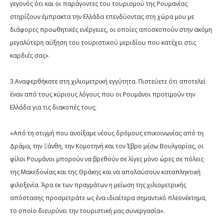
γεγονός ότι και οι παράγοντες του τουρισμού της Ρουμανίας
στηρίζουν έμπρακτα την Ελλάδα επενδύοντας στη χώρα μου με
διάφορες προωθητικές ενέργειες, οι οποίες αποσκοπούν στην ακόμη
μεγαλύτερη αύξηση του τουριστικού μεριδίου που κατέχει στις
καρδιές σας».
3.Αναφερθήκατε στη χιλιομετρική εγγύτητα. Πιστεύετε ότι αποτελεί
έναν από τους κύριους λόγους που οι Ρουμάνοι προτιμούν την
Ελλάδα για τις διακοπές τους;
«Από τη στιγμή που ανοίξαμε νέους δρόμους επικοινωνίας από τη
Δράμα, την Ξάνθη, την Κομοτηνή και τον Έβρο μέσω Βουλγαρίας, οι
φίλοι Ρουμάνοι μπορούν να βρεθούν σε λίγες μόνο ώρες σε πόλεις
της Μακεδονίας και της Θράκης και να απολαύσουν καταπληκτική
φιλοξενία. Άρα εκ των πραγμάτων η μείωση της χιλιομετρικής
απόστασης προσμετράτε ως ένα ιδιαίτερα σημαντικό πλεονέκτημα,
το οποίο διευρύνει την τουριστική μας συνεργασία».