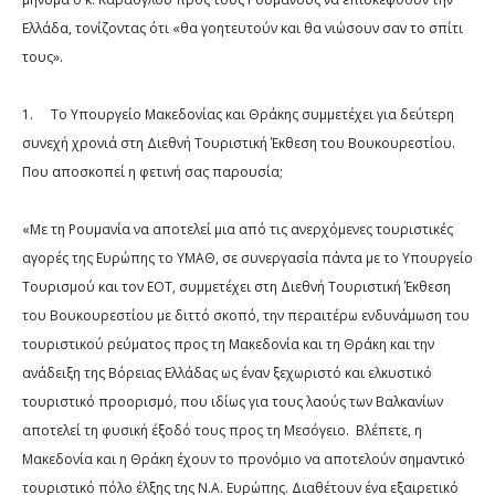
Ελλάδα, τονίζοντας ότι «θα γοητευτούν και θα νιώσουν σαν το σπίτι
τους».
1.
Το Υπουργείο Μακεδονίας και Θράκης συμμετέχει για δεύτερη
συνεχή χρονιά στη Διεθνή Τουριστική Έκθεση του Βουκουρεστίου.
Που αποσκοπεί η φετινή σας παρουσία;
«Με τη Ρουμανία να αποτελεί μια από τις ανερχόμενες τουριστικές
αγορές της Ευρώπης το ΥΜΑΘ, σε συνεργασία πάντα με το Υπουργείο
Τουρισμού και τον ΕΟΤ, συμμετέχει στη Διεθνή Τουριστική Έκθεση
του Βουκουρεστίου με διττό σκοπό, την περαιτέρω ενδυνάμωση του
τουριστικού ρεύματος προς τη Μακεδονία και τη Θράκη και την
ανάδειξη της Βόρειας Ελλάδας ως έναν ξεχωριστό και ελκυστικό
τουριστικό προορισμό, που ιδίως για τους λαούς των Βαλκανίων
αποτελεί τη φυσική έξοδό τους προς τη Μεσόγειο.
Βλέπετε, η
Μακεδονία και η Θράκη έχουν το προνόμιο να αποτελούν σημαντικό
τουριστικό πόλο έλξης της Ν.Α. Ευρώπης. Διαθέτουν ένα εξαιρετικό