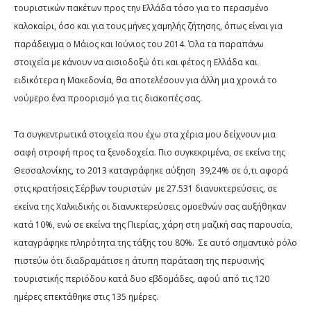
τουριστικών πακέτων προς την Ελλάδα τόσο για το περασμένο
καλοκαίρι, όσο και για τους μήνες χαμηλής ζήτησης, όπως είναι για
παράδειγμα ο Μάιος και Ιούνιος του 2014. Όλα τα παραπάνω
στοιχεία με κάνουν να αισιοδοξώ ότι και φέτος η Ελλάδα και
ειδικότερα η Μακεδονία, θα αποτελέσουν για άλλη μια χρονιά το
νούμερο ένα προορισμό για τις διακοπές σας.
Τα συγκεντρωτικά στοιχεία που έχω στα χέρια μου δείχνουν μια
σαφή στροφή προς τα ξενοδοχεία. Πιο συγκεκριμένα, σε εκείνα της
Θεσσαλονίκης, το 2013 καταγράφηκε αύξηση
39,24% σε ό,τι αφορά
στις κρατήσεις Σέρβων τουριστών
με 27.531 διανυκτερεύσεις, σε
εκείνα της Χαλκιδικής οι διανυκτερεύσεις ομοεθνών σας αυξήθηκαν
κατά 10%, ενώ σε εκείνα της Πιερίας, χάρη στη μαζική σας παρουσία,
καταγράφηκε πληρότητα της τάξης του 80%.
Σε αυτό σημαντικό ρόλο
πιστεύω ότι διαδραμάτισε η άτυπη παράταση της περυσινής
τουριστικής περιόδου κατά δυο εβδομάδες, αφού από τις 120
ημέρες επεκτάθηκε στις 135 ημέρες.