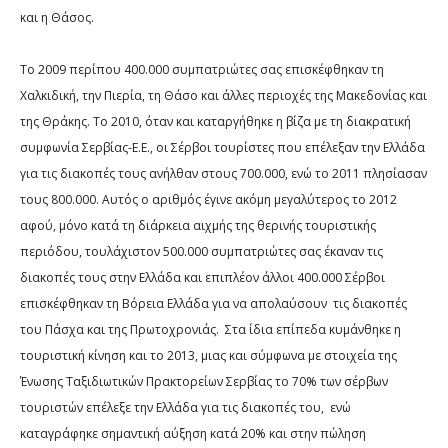
και η Θάσος.
Το 2009 περίπου 400.000 συμπατριώτες σας επισκέφθηκαν τη
Χαλκιδική, την Πιερία, τη Θάσο και άλλες περιοχές της Μακεδονίας και
της Θράκης. Το 2010, όταν και καταργήθηκε η βίζα με τη διακρατική
συμφωνία Σερβίας-Ε.Ε., οι Σέρβοι τουρίστες που επέλεξαν την Ελλάδα
για τις διακοπές τους ανήλθαν στους 700.000, ενώ το 2011 πλησίασαν
τους 800.000. Αυτός ο αριθμός έγινε ακόμη μεγαλύτερος το 2012
αφού, μόνο κατά τη διάρκεια αιχμής της θερινής τουριστικής
περιόδου, τουλάχιστον 500.000 συμπατριώτες σας έκαναν τις
διακοπές τους στην Ελλάδα και επιπλέον άλλοι 400.000 Σέρβοι
επισκέφθηκαν τη Βόρεια Ελλάδα για να απολαύσουν
τις διακοπές
του Πάσχα και της Πρωτοχρονιάς.
Στα ίδια επίπεδα κυμάνθηκε η
τουριστική κίνηση και το 2013, μιας και σύμφωνα με στοιχεία της
Ένωσης Ταξιδιωτικών Πρακτορείων Σερβίας το 70% των σέρβων
τουριστών επέλεξε την Ελλάδα για τις διακοπές του,
ενώ
καταγράφηκε σημαντική αύξηση κατά 20% και στην πώληση