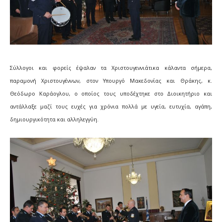
Σύλλογοι και φορείς έψαλαν τα Χριστουγεννιάτικα κάλαντα σήμερα,
παραμονή Χριστουγέννων, στον Υπουργό Μακεδονίας και Θράκης, κ.
Θεόδωρο Καράογλου, ο οποίος τους υποδέχτηκε στο Διοικητήριο και
αντάλλαξε μαζί τους ευχές για χρόνια πολλά με υγεία, ευτυχία, αγάπη,
δημιουργικότητα και αλληλεγγύη.