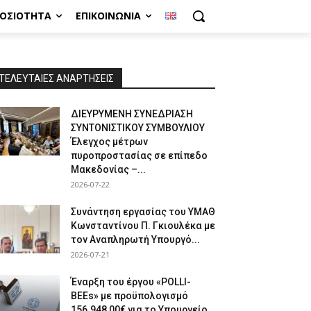
ΜΟΣΙΌΤΗΤΑ
ΕΠΙΚΟΙΝΩΝΊΑ
ΤΕΛΕΥΤΑΙΕΣ ΑΝΑΡΤΗΣΕΙΣ
ΔΙΕΥΡΥΜΕΝΗ ΣΥΝΕΔΡΙΑΣΗ
ΣΥΝΤΟΝΙΣΤΙΚΟΥ ΣΥΜΒΟΥΛΙΟΥ
Έλεγχος μέτρων
πυροπροστασίας σε επίπεδο
Μακεδονίας –...
2026-07-22
Συνάντηση εργασίας του ΥΜΑΘ
Κωνσταντίνου Π. Γκιουλέκα με
τον Αναπληρωτή Υπουργό...
2026-07-21
Έναρξη του έργου «POLLI-
BEEs» με προϋπολογισμό
156.948,00€ για το Υπουργείο