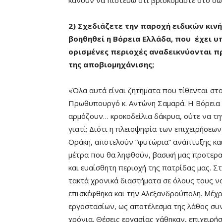
κάνουν να πιστεύω ότι βρισκόμαστε στο σωσ
2) Σχεδιάζετε την παροχή ειδικών κιν
βοηθηθεί η Βόρεια Ελλάδα, που έχει υ
ορισμένες περιοχές αναδεικνύονται π
της αποβιομηχάνισης;
«Όλα αυτά είναι ζητήματα που τίθενται στο
Πρωθυπουργό κ. Αντώνη Σαμαρά. Η Βόρεια Ε
αρμόζουν… κροκοδείλια δάκρυα, ούτε να τη
γιατί; Διότι η πλειοψηφία των επιχειρήσεω
Θράκη, αποτελούν “φυτώρια” ανάπτυξης κα
μέτρα που θα ληφθούν, βασική μας προτερα
και ευαίσθητη περιοχή της πατρίδας μας. 
τακτά χρονικά διαστήματα σε όλους τους ν
επισκέφθηκα και την Αλεξανδρούπολη. Μέχρ
εργοστασίων, ως αποτέλεσμα της λάθος συ
χρόνια. Θέσεις εργασίας χάθηκαν, επιχειρή