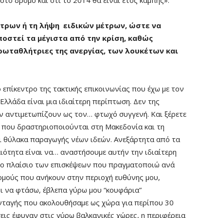
τό δρόμο και ότι το 2014 θα είναι έτος καμπής».
ήτρων ή τη λήψη ειδικών μέτρων, ώστε να
ποστεί τα μέγιστα από την κρίση, καθώς
ρωταθλήτριες της ανεργίας, των λουκέτων και
 επίκεντρο της τακτικής επικοινωνίας που έχω με τον
λλάδα είναι μια ιδιαίτερη περίπτωση. Δεν της
ν αντιμετωπίζουν ως τον… φτωχό συγγενή. Και ξέρετε
ν που δραστηριοποιούνται στη Μακεδονία και τη
ι θύλακα παραγωγής νέων ιδεών. Ανεξάρτητα από τα
ιότητα είναι να… αναστήσουμε αυτήν την ιδιαίτερη
Στο πλαίσιο των επισκέψεων που πραγματοποιώ ανά
ομούς που ανήκουν στην περιοχή ευθύνης μου,
ι να φτάσω, έβλεπα γύρω μου “κουφάρια”
νταγής που ακολουθήσαμε ως χώρα για περίπου 30
σεις έφυγαν στις γύρω βαλκανικές χώρες, η περιφέρεια