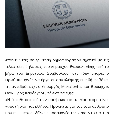
Απαντώντας σε ερώτηση δημοσιογράφου σχετικά με τις
τελευταίες δηλώσεις του Δημάρχου Θεσσαλονίκης από το
βήμα του Δημοτικού Συμβουλίου, ότι «δεν μπορεί ο
Πρωθυπουργός να έρχεται σαν κλέφτης επειδή φοβάται
τις αντιδράσεις», ο Υπουργός Μακεδονίας και Θράκης, κ.
Θεόδωρος Καράογλου, τόνισε τα εξής:
«Η “σταθερότητα” των απόψεων του κ. Μπουτάρη είναι
γνωστή στο πανελλήνιο. Πρόκειται για τον ίδιο άνθρωπο
που ενώ πέρυσι δήλωνε παραμονές της 77ης Δ.Ε.Θ. ότι “η