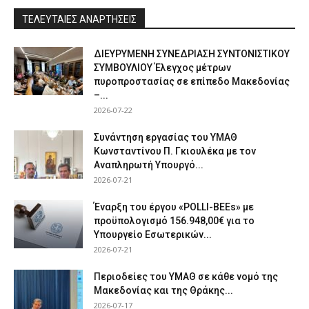
ΤΕΛΕΥΤΑΙΕΣ ΑΝΑΡΤΗΣΕΙΣ
ΔΙΕΥΡΥΜΕΝΗ ΣΥΝΕΔΡΙΑΣΗ ΣΥΝΤΟΝΙΣΤΙΚΟΥ
ΣΥΜΒΟΥΛΙΟΥ Έλεγχος μέτρων
πυροπροστασίας σε επίπεδο Μακεδονίας
–...
2026-07-22
Συνάντηση εργασίας του ΥΜΑΘ
Κωνσταντίνου Π. Γκιουλέκα με τον
Αναπληρωτή Υπουργό...
2026-07-21
Έναρξη του έργου «POLLI-BEEs» με
προϋπολογισμό 156.948,00€ για το
Υπουργείο Εσωτερικών...
2026-07-21
Περιοδείες του ΥΜΑΘ σε κάθε νομό της
Μακεδονίας και της Θράκης...
2026-07-17