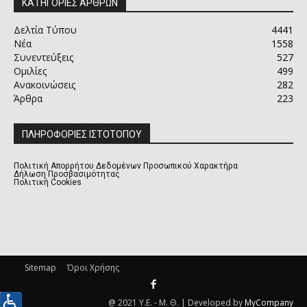
ΚΑΤΗΓΟΡΙΕΣ ΑΡΘΡΩΝ
Δελτία Τύπου
4441
Νέα
1558
Συνεντεύξεις
527
Ομιλίες
499
Ανακοινώσεις
282
Άρθρα
223
ΠΛΗΡΟΦΟΡΙΕΣ ΙΣΤΟΤΟΠΟΥ
Πολιτική Απορρήτου Δεδομένων Προσωπικού Χαρακτήρα
Δήλωση Προσβασιμότητας
Πολιτική Cookies
Sitemap
Όροι Χρήσης
@ 2021 Υ.Ε. - Μ. Θ. | Developed by
MyCompany