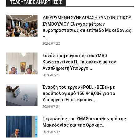
ΤΕΛΕΥΤΑΙΕΣ ΑΝΑΡΤΗΣΕΙΣ
ΔΙΕΥΡΥΜΕΝΗ ΣΥΝΕΔΡΙΑΣΗ ΣΥΝΤΟΝΙΣΤΙΚΟΥ
ΣΥΜΒΟΥΛΙΟΥ Έλεγχος μέτρων
πυροπροστασίας σε επίπεδο Μακεδονίας
–...
2026-07-22
Συνάντηση εργασίας του ΥΜΑΘ
Κωνσταντίνου Π. Γκιουλέκα με τον
Αναπληρωτή Υπουργό...
2026-07-21
Έναρξη του έργου «POLLI-BEEs» με
προϋπολογισμό 156.948,00€ για το
Υπουργείο Εσωτερικών...
2026-07-21
Περιοδείες του ΥΜΑΘ σε κάθε νομό της
Μακεδονίας και της Θράκης...
2026-07-17