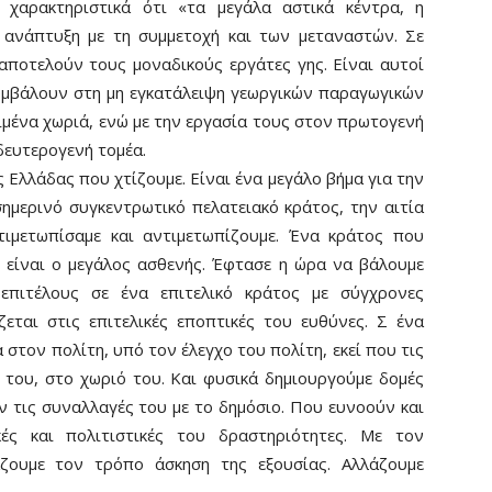
 χαρακτηριστικά ότι «τα μεγάλα αστικά κέντρα, η
 ανάπτυξη με τη συμμετοχή και των μεταναστών. Σε
αποτελούν τους μοναδικούς εργάτες γης. Είναι αυτοί
υμβάλουν στη μη εγκατάλειψη γεωργικών παραγωγικών
ιμένα χωριά, ενώ με την εργασία τους στον πρωτογενή
δευτερογενή τομέα.
ς Ελλάδας που χτίζουμε. Είναι ένα μεγάλο βήμα για την
ημερινό συγκεντρωτικό πελατειακό κράτος, την αιτία
τιμετωπίσαμε και αντιμετωπίζουμε. Ένα κράτος που
ι είναι ο μεγάλος ασθενής. Έφτασε η ώρα να βάλουμε
επιτέλους σε ένα επιτελικό κράτος με σύγχρονες
εται στις επιτελικές εποπτικές του ευθύνες. Σ ένα
 στον πολίτη, υπό τον έλεγχο του πολίτη, εκεί που τις
ά του, στο χωριό του. Και φυσικά δημιουργούμε δομές
ν τις συναλλαγές του με το δημόσιο. Που ευνοούν και
κές και πολιτιστικές του δραστηριότητες. Με τον
άζουμε τον τρόπο άσκηση της εξουσίας. Αλλάζουμε