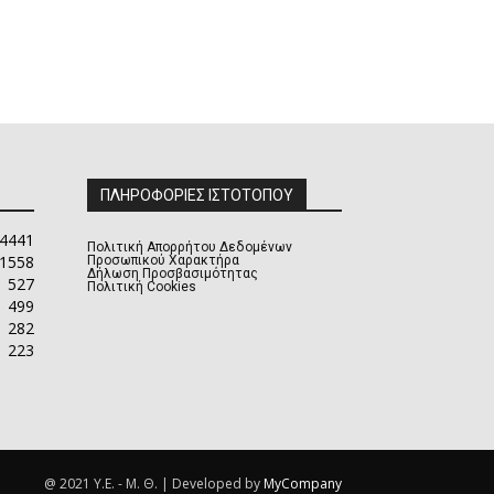
ΠΛΗΡΟΦΟΡΙΕΣ ΙΣΤΟΤΟΠΟΥ
4441
Πολιτική Απορρήτου Δεδομένων
1558
Προσωπικού Χαρακτήρα
Δήλωση Προσβασιμότητας
527
Πολιτική Cookies
499
282
223
@ 2021 Υ.Ε. - Μ. Θ. | Developed by
MyCompany