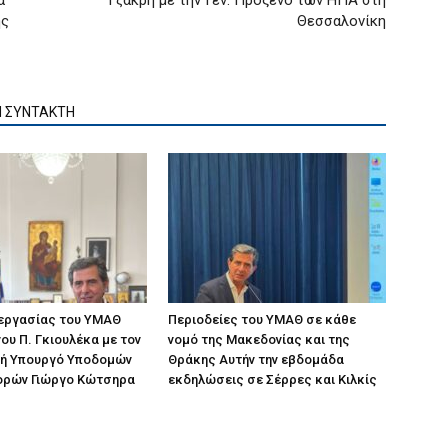
α
Τζάκρη με την Γεν. Πρόξενο των ΗΠΑ στη
ης
Θεσσαλονίκη
Ν ΣΥΝΤΑΚΤΗ
 εργασίας του ΥΜΑΘ
Περιοδείες του ΥΜΑΘ σε κάθε
ου Π. Γκιουλέκα με τον
νομό της Μακεδονίας και της
ή Υπουργό Υποδομών
Θράκης Αυτήν την εβδομάδα
ορών Γιώργο Κώτσηρα
εκδηλώσεις σε Σέρρες και Κιλκίς