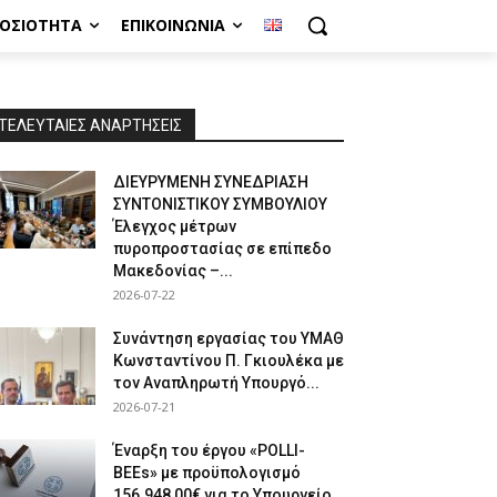
ΜΟΣΙΌΤΗΤΑ
ΕΠΙΚΟΙΝΩΝΊΑ
ΤΕΛΕΥΤΑΙΕΣ ΑΝΑΡΤΗΣΕΙΣ
ΔΙΕΥΡΥΜΕΝΗ ΣΥΝΕΔΡΙΑΣΗ
ΣΥΝΤΟΝΙΣΤΙΚΟΥ ΣΥΜΒΟΥΛΙΟΥ
Έλεγχος μέτρων
πυροπροστασίας σε επίπεδο
Μακεδονίας –...
2026-07-22
Συνάντηση εργασίας του ΥΜΑΘ
Κωνσταντίνου Π. Γκιουλέκα με
τον Αναπληρωτή Υπουργό...
2026-07-21
Έναρξη του έργου «POLLI-
BEEs» με προϋπολογισμό
156.948,00€ για το Υπουργείο