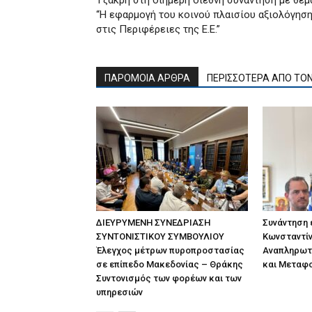
Τζάκρη στη διήμερη διεθνή συνάντηση με θέμ
“Η εφαρμογή του κοινού πλαισίου αξιολόγησ
στις Περιφέρειες της Ε.Ε.”
ΠΑΡΟΜΟΙΑ ΑΡΘΡΑ
ΠΕΡΙΣΣΟΤΕΡΑ ΑΠΟ ΤΟ
ΔΙΕΥΡΥΜΕΝΗ ΣΥΝΕΔΡΙΑΣΗ
Συνάντηση
ΣΥΝΤΟΝΙΣΤΙΚΟΥ ΣΥΜΒΟΥΛΙΟΥ
Κωνσταντίν
Έλεγχος μέτρων πυροπροστασίας
Αναπληρωτ
σε επίπεδο Μακεδονίας – Θράκης
και Μεταφ
Συντονισμός των φορέων και των
υπηρεσιών