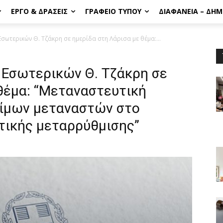
ΈΡΓΟ & ΔΡΆΣΕΙΣ
ΓΡΑΦΕΊΟ ΤΎΠΟΥ
ΔΙΑΦΆΝΕΙΑ – ΔΗ
ωτερικών Θ. Τζάκρη σε ημερίδα στη Λάρισα με θέμα:...
 Εσωτερικών Θ. Τζάκρη σε
θέμα: “Μεταναστευτική
μίμων μεταναστών στο
ητικής μεταρρύθμισης”