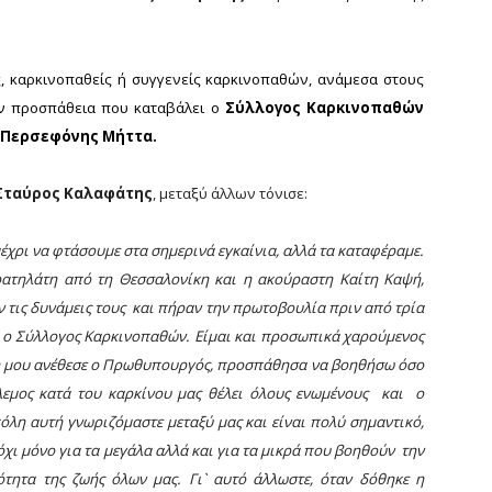
, καρκινοπαθείς ή συγγενείς καρκινοπαθών, ανάμεσα στους
ην προσπάθεια που καταβάλει ο
Σύλλογος Καρκινοπαθών
. Περσεφόνης Μήττα.
 Σταύρος Καλαφάτης
, μεταξύ άλλων τόνισε:
έχρι να φτάσουμε στα σημερινά εγκαίνια, αλλά τα καταφέραμε.
τρατηλάτη από τη Θεσσαλονίκη και η ακούραστη Καίτη Καψή,
 τις δυνάμεις τους
και πήραν την πρωτοβουλία πριν από τρία
ια ο Σύλλογος Καρκινοπαθών. Είμαι και προσωπικά χαρούμενος
έση μου ανέθεσε ο Πρωθυπουργός, προσπάθησα να βοηθήσω όσο
λεμος κατά του καρκίνου μας θέλει όλους ενωμένους
και
ο
όλη αυτή γνωριζόμαστε μεταξύ μας και είναι πολύ σημαντικό,
όχι μόνο για τα μεγάλα αλλά και για τα μικρά που βοηθούν
την
τητα της ζωής όλων μας. Γι` αυτό άλλωστε, όταν δόθηκε η