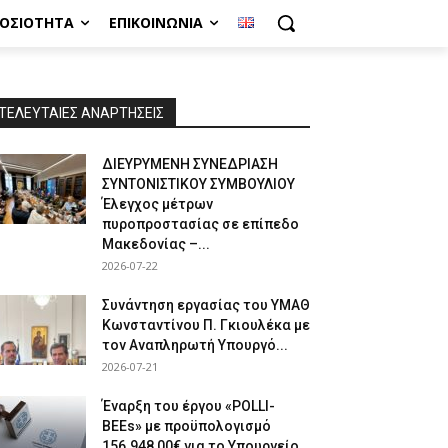
ΜΟΣΙΌΤΗΤΑ
ΕΠΙΚΟΙΝΩΝΊΑ
ΤΕΛΕΥΤΑΙΕΣ ΑΝΑΡΤΗΣΕΙΣ
ΔΙΕΥΡΥΜΕΝΗ ΣΥΝΕΔΡΙΑΣΗ
ΣΥΝΤΟΝΙΣΤΙΚΟΥ ΣΥΜΒΟΥΛΙΟΥ
Έλεγχος μέτρων
πυροπροστασίας σε επίπεδο
Μακεδονίας –...
2026-07-22
Συνάντηση εργασίας του ΥΜΑΘ
Κωνσταντίνου Π. Γκιουλέκα με
τον Αναπληρωτή Υπουργό...
2026-07-21
Έναρξη του έργου «POLLI-
BEEs» με προϋπολογισμό
156.948,00€ για το Υπουργείο