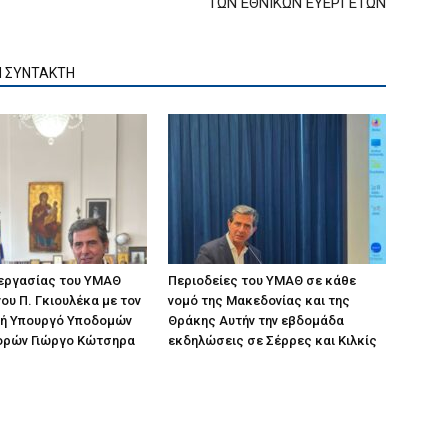
ΤΩΝ ΕΘΝΙΚΩΝ ΕΥΕΡΓΕΤΩΝ
Ν ΣΥΝΤΑΚΤΗ
 εργασίας του ΥΜΑΘ
Περιοδείες του ΥΜΑΘ σε κάθε
ου Π. Γκιουλέκα με τον
νομό της Μακεδονίας και της
ή Υπουργό Υποδομών
Θράκης Αυτήν την εβδομάδα
ορών Γιώργο Κώτσηρα
εκδηλώσεις σε Σέρρες και Κιλκίς