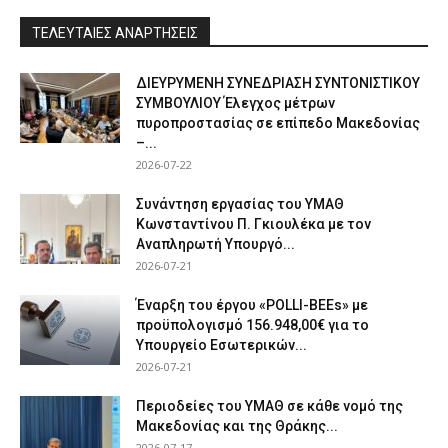
ΤΕΛΕΥΤΑΙΕΣ ΑΝΑΡΤΗΣΕΙΣ
ΔΙΕΥΡΥΜΕΝΗ ΣΥΝΕΔΡΙΑΣΗ ΣΥΝΤΟΝΙΣΤΙΚΟΥ
ΣΥΜΒΟΥΛΙΟΥ Έλεγχος μέτρων
πυροπροστασίας σε επίπεδο Μακεδονίας
–...
2026-07-22
Συνάντηση εργασίας του ΥΜΑΘ
Κωνσταντίνου Π. Γκιουλέκα με τον
Αναπληρωτή Υπουργό...
2026-07-21
Έναρξη του έργου «POLLI-BEEs» με
προϋπολογισμό 156.948,00€ για το
Υπουργείο Εσωτερικών...
2026-07-21
Περιοδείες του ΥΜΑΘ σε κάθε νομό της
Μακεδονίας και της Θράκης...
2026-07-17