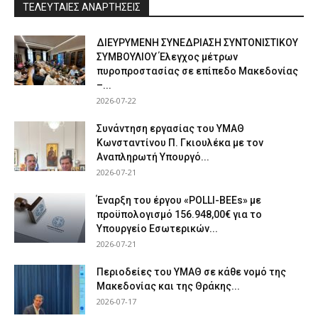
ΤΕΛΕΥΤΑΙΕΣ ΑΝΑΡΤΗΣΕΙΣ
ΔΙΕΥΡΥΜΕΝΗ ΣΥΝΕΔΡΙΑΣΗ ΣΥΝΤΟΝΙΣΤΙΚΟΥ
ΣΥΜΒΟΥΛΙΟΥ Έλεγχος μέτρων
πυροπροστασίας σε επίπεδο Μακεδονίας
–...
2026-07-22
Συνάντηση εργασίας του ΥΜΑΘ
Κωνσταντίνου Π. Γκιουλέκα με τον
Αναπληρωτή Υπουργό...
2026-07-21
Έναρξη του έργου «POLLI-BEEs» με
προϋπολογισμό 156.948,00€ για το
Υπουργείο Εσωτερικών...
2026-07-21
Περιοδείες του ΥΜΑΘ σε κάθε νομό της
Μακεδονίας και της Θράκης...
2026-07-17