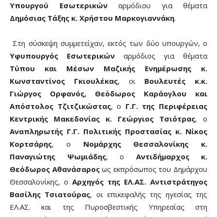
Υπουργού Εσωτερικών
αρμόδιου για θέματα
Δημόσιας Τάξης κ. Χρήστου Μαρκογιαννάκη
.
Στη σύσκεψη συμμετείχαν, εκτός των δύο υπουργών, ο
Υφυπουργός Εσωτερικών
αρμόδιος για θέματα
Τύπου και Μέσων Μαζικής Ενημέρωσης κ.
Κωνσταντίνος Γκιουλέκας
, οι
Βουλευτές κ.κ.
Γιώργος Ορφανός, Θεόδωρος Καράογλου και
Απόστολος Τζιτζικώστας
, ο
Γ.Γ. της Περιφέρειας
Κεντρικής Μακεδονίας κ. Γεώργιος Τσιότρας
, o
Αναπληρωτής Γ.Γ. Πολιτικής Προστασίας κ. Νίκος
Κορτσάρης
, ο
Νομάρχης Θεσσαλονίκης κ.
Παναγιώτης Ψωμιάδης
, ο
Αντιδήμαρχος κ.
Θεόδωρος Αθανάσαρος
ως εκπρόσωπος του Δημάρχου
Θεσσαλονίκης, ο
Αρχηγός της ΕΛ.ΑΣ. Αντιστράτηγος
Βασίλης Τσιατούρας
, οι επικεφαλής της ηγεσίας της
ΕΛ.ΑΣ. και της Πυροσβεστικής Υπηρεσίας στη