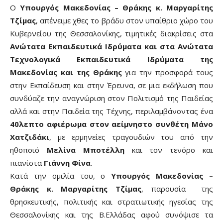
Ο
Υπουργός Μακεδονίας – Θράκης κ. Μαργαρίτης
Τζίμας
, απένειμε χθες το βράδυ στον υπαίθριο χώρο του
Κυβερνείου της Θεσσαλονίκης, τιμητικές διακρίσεις στα
Ανώτατα Εκπαιδευτικά Ιδρύματα και στα Ανώτατα
Τεχνολογικά Εκπαιδευτικά Ιδρύματα της
Μακεδονίας και της Θράκης
για την προσφορά τους
στην Εκπαίδευση και στην Έρευνα, σε μια εκδήλωση που
συνδύαζε την αναγνώριση στον Πολιτισμό της Παιδείας
αλλά και στην Παιδεία της Τέχνης, περιλαμβάνοντας ένα
40λεπτο αφιέρωμα στον αείμνηστο συνθέτη Μάνο
Χατζιδάκι
, με ερμηνείες τραγουδιών του από την
ηθοποιό
Μελίνα Μποτέλλη
και τον τενόρο και
πιανίστα
Γιάννη Φίνα
.
Κατά την ομιλία του, ο
Υπουργός Μακεδονίας –
Θράκης κ. Μαργαρίτης Τζίμας
, παρουσία της
θρησκευτικής, πολιτικής και στρατιωτικής ηγεσίας της
Θεσσαλονίκης και της Β.Ελλάδας αφού συνόψισε τα