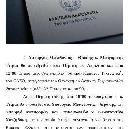
Ο
Υπουργός Μακεδονίας – Θράκης κ. Μαργαρίτης
Τζίμας
θα παραβρεθεί αύριο
Πέμπτη 10 Απριλίου και ώρα
12¨00
το μεσημέρι στα εγκαίνια του προγράμματος Τηλεματικής
του ΟΑΣΘ, στα γραφεία του Οργανισμού Αστικών Συγκοινωνιών
Θεσσαλονίκης (οδός Αλ.Παπαναστασίου 90).
Αύριο
Πέμπτη
επίσης, στις
18¨00 το απόγευμα
, ο
κ.
Τζίμας
θα υποδεχθεί στο
Υπουργείο Μακεδονίας – Θράκης
, τον
Υπουργό Μεταφορών και Επικοινωνιών κ. Κωνσταντίνο
Χατζηδάκη
, με τον οποίο θα έχει συνεργασία για θέματα της
Βόρειας Ελλάδας, που άπτονται των αρμοδιοτήτων του