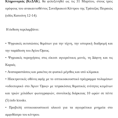
Κληρονομιάς (ΚεΔΑΚ
), θα φιλοξενηθεί ως τις 31 Μαρτίου, στους τρεις
ορόφους του ανακαινισθέντος Συνεδριακού Κέντρου της Τράπεζας Πειραιώς
(οδός Κατούνη 12-14).
Η έκθεση περιλαμβάνει:
• Ψηφιακές εκτυπώσεις θεμάτων για την τέχνη, την ιστορική διαδρομή και
την παράδοση του Αγίου Όρους.
• Ψηφιακές περιηγήσεις στις είκοσι αγιορείτικες μονές, τη Δάφνη και τις
Καρυές.
• Αναπαραστάσεις και μακέτες σε φυσικό μέγεθος και υπό κλίμακα.
• Ηλεκτρονικές οθόνες αφής με το οπτικοακουστικό πρόγραμμα πολυμέσων
«οδοιπορικό στο Άγιον Όρος» με τετρακόσιες θεματικές ενότητες κειμένων
και τριών χιλιάδων φωτογραφιών, συνολικής διάρκειας 10 ωρών σε πέντε
(5) info kiosks.
• Προβολή οπτικοαουστικού υλικού για τα αγιορείτικα μνημεία στο
αμφιθέατρο του κέντρου.