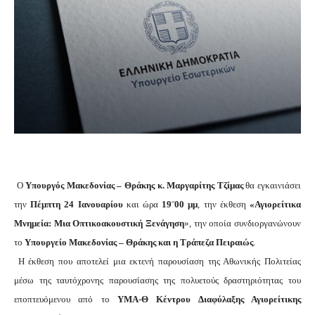
Ο
Υπουργός Μακεδονίας – Θράκης κ. Μαργαρίτης Τζίμας
θα εγκαινιάσει
την
Πέμπτη 24 Ιανουαρίου
και ώρα
19¨00 μμ
, την έκθεση
«Αγιορείτικα
Μνημεία: Μια Οπτικοακουστική Ξενάγηση
», την οποία συνδιοργανώνουν
το
Υπουργείο Μακεδονίας – Θράκης και η Τράπεζα Πειραιώς
.
Η έκθεση που αποτελεί μια εκτενή παρουσίαση της Αθωνικής Πολιτείας
μέσω της ταυτόχρονης παρουσίασης της πολυετούς δραστηριότητας του
εποπτευόμενου από το
ΥΜΑ-Θ Κέντρου Διαφύλαξης Αγιορείτικης