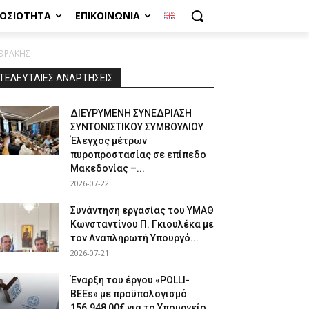
ΜΟΣΙΌΤΗΤΑ
ΕΠΙΚΟΙΝΩΝΊΑ
 ΘΡΑΚΗΣ
ΤΕΛΕΥΤΑΙΕΣ ΑΝΑΡΤΗΣΕΙΣ
ΔΙΕΥΡΥΜΕΝΗ ΣΥΝΕΔΡΙΑΣΗ
ΣΥΝΤΟΝΙΣΤΙΚΟΥ ΣΥΜΒΟΥΛΙΟΥ
Έλεγχος μέτρων
πυροπροστασίας σε επίπεδο
Μακεδονίας –...
2026-07-22
Συνάντηση εργασίας του ΥΜΑΘ
Κωνσταντίνου Π. Γκιουλέκα με
τον Αναπληρωτή Υπουργό...
2026-07-21
Έναρξη του έργου «POLLI-
BEEs» με προϋπολογισμό
156.948,00€ για το Υπουργείο