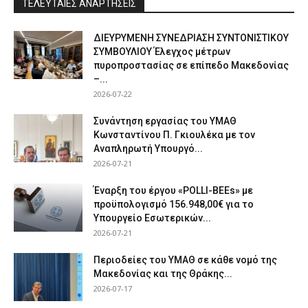
ΤΕΛΕΥΤΑΙΕΣ ΑΝΑΡΤΗΣΕΙΣ
ΔΙΕΥΡΥΜΕΝΗ ΣΥΝΕΔΡΙΑΣΗ ΣΥΝΤΟΝΙΣΤΙΚΟΥ
ΣΥΜΒΟΥΛΙΟΥ Έλεγχος μέτρων
πυροπροστασίας σε επίπεδο Μακεδονίας
–...
2026-07-22
Συνάντηση εργασίας του ΥΜΑΘ
Κωνσταντίνου Π. Γκιουλέκα με τον
Αναπληρωτή Υπουργό...
2026-07-21
Έναρξη του έργου «POLLI-BEEs» με
προϋπολογισμό 156.948,00€ για το
Υπουργείο Εσωτερικών...
2026-07-21
Περιοδείες του ΥΜΑΘ σε κάθε νομό της
Μακεδονίας και της Θράκης...
2026-07-17