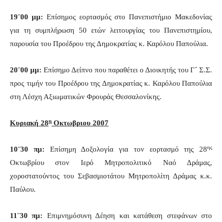
19¨00 μμ:
Επίσημος εορτασμός στο Πανεπιστήμιο Μακεδονίας
για τη συμπλήρωση 50 ετών λειτουργίας του Πανεπιστημίου,
παρουσία του Προέδρου της Δημοκρατίας κ. Καρόλου Παπούλια.
20¨00 μμ:
Επίσημο Δείπνο που παραθέτει ο Διοικητής του Γ´ Σ.Σ.
προς τιμήν του Προέδρου της Δημοκρατίας κ. Καρόλου Παπούλια
στη Λέσχη Αξιωματικών Φρουράς Θεσσαλονίκης.
η
Κυριακή 28
Οκτωβριου 2007
ης
10¨30 πμ:
Επίσημη Δοξολογία για τον εορτασμό της 28
Οκτωβρίου στον Ιερό Μητροπολιτικό Ναό Δράμας,
χοροστατούντος του Σεβασμιοτάτου Μητροπολίτη Δράμας κ.κ.
Παύλου.
11¨30 πμ:
Επιμνημόσυνη Δέηση και κατάθεση στεφάνων στο