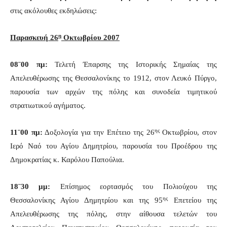
στις ακόλουθες εκδηλώσεις:
η
Παρασκευή 26
Οκτωβρίου 2007
08¨00 πμ:
Τελετή Έπαρσης της Ιστορικής Σημαίας της
Απελευθέρωσης της Θεσσαλονίκης το 1912, στον Λευκό Πύργο,
παρουσία των αρχών της πόλης και συνοδεία τιμητικού
στρατιωτικού αγήματος.
ης
11¨00 πμ:
Δοξολογία για την Επέτειο της 26
Οκτωβρίου, στον
Ιερό Ναό του Αγίου Δημητρίου, παρουσία του Προέδρου της
Δημοκρατίας κ. Καρόλου Παπούλια.
18¨30 μμ:
Επίσημος εορτασμός του Πολιούχου της
ης
Θεσσαλονίκης Αγίου Δημητρίου και της 95
Επετείου της
Απελευθέρωσης της πόλης, στην αίθουσα τελετών του