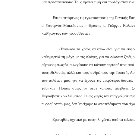
μας προστατεύσουν. Τους πρέπει τιμή και τουλάχιστον ένα
Επισκεπτόμενος τις εγκαταστάσεις της Γενικής Επ
ο Υπουργός Μακεδονίας – Θράκης κ. Γιώργος Καλαντζή
καθήκοντος των πυροσβεστών.
«Ένοιωσα το χρέος να έρθω εδώ, για να εκφρά
καθημερινά τη μάχη με τις φλόγες, για να σώσουν ζωές,
σίγουρος πως θα συνεχίσουν να κάνουν περισσότερα από 
τους εθελοντές, αλλά και τους ανθρώπους της Τοπικής Α
των πιλότων μας, για να έχουμε τις μικρότερες δυνατές
χάθηκαν. Πρέπει όμως να λέμε κάποιες αλήθειες. Σ
Πυροσβεστικού Σώματος. Όμως χωρίς τον επαγγελματισμό
πυροσβεστών μας, δεν θα είχαμε τα αποτελέσματα που είχα
Ερωτηθείς σχετικά με τους πληγέντες από τα τελε