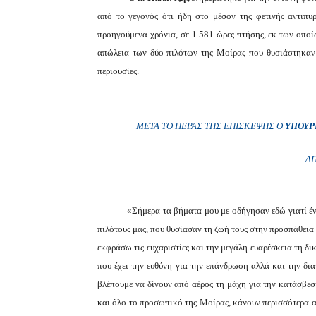
από το γεγονός ότι ήδη στο μέσον της φετινής αντιπυρ
προηγούμενα χρόνια, σε 1.581 ώρες πτήσης, εκ των οποίω
απώλεια των δύο πιλότων της Μοίρας που θυσιάστηκαν
περιουσίες.
ΜΕΤΆ ΤΟ ΠΈΡΑΣ ΤΗΣ ΕΠΊΣΚΕΨΗΣ Ο
ΥΠΟΥΡ
Δ
«Σήμερα τα βήματα μου με οδήγησαν εδώ γιατί έ
πιλότους μας, που θυσίασαν τη ζωή τους στην προσπάθεια
εκφράσω τις ευχαριστίες και την μεγάλη ευαρέσκεια τη δι
που έχει την ευθύνη για την επάνδρωση αλλά και την δ
βλέπουμε να δίνουν από αέρος τη μάχη για την κατάσβεσ
και όλο το προσωπικό της Μοίρας, κάνουν περισσότερα α