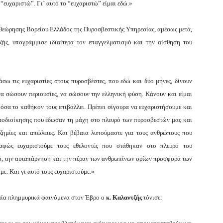
 “ευχαριστώ”. Γι` αυτό το “ευχαριστώ” είμαι εδώ.»
ιθεώρησης Βορείου Ελλάδος της Πυροσβεστικής Υπηρεσίας, αμέσως μετά,
ς, υπογράμμισε ιδιαίτερα τον επαγγελματισμό και την αίσθηση του
σω τις ευχαριστίες στους πυροσβέστες, που εδώ και δύο μήνες, δίνουν
 να σώσουν περιουσίες, να σώσουν την ελληνική φύση. Κάνουν και είμαι
όσα το καθήκον τους επιβάλλει. Πρέπει σίγουρα να ευχαριστήσουμε και
υτοδιοίκησης που έδωσαν τη μάχη στο πλευρό των πυροσβεστών μας και
 ζημίες και απώλειες. Και βέβαια λυπούμαστε για τους ανθρώπους που
αφώς ευχαριστούμε τους εθελοντές που στάθηκαν στο πλευρό του
, την αυταπάρνηση και την πέραν των ανθρωπίνων ορίων προσφορά των
με. Και γι αυτό τους ευχαριστούμε.»
υταία πλημμυρικά φαινόμενα στον Έβρο ο
κ. Καλαντζής
τόνισε: