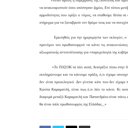
«Ήταν άμεση η παρέμβαση της Πολιτείας και άμεσ
να ανακουφιστούν όσοι υπέστησαν ζημίες. Επί τόπου μετέ
αρμοδιότητες που ορίζει ο νόμος, να σταθούμε δίπλα σ
στήριγμα για να ξαναβρούν τον δρόμο τους και να συνεχίσ
Ερωτηθείς για την ημερομηνία των εκλογών, ο
προνόμιο του πρωθυπουργού να κάνει τις ανακοινώσεις 
αξιωματικής αντιπολίτευσης για «παροχολογία της κυβέρ
«Το ΠΑΣΟΚ τα λέει αυτά; Ανατρέξτε πίσω στην δι
εκπληρώνουμε και να κάνουμε πράξη, ό,τι είχαμε υποσχε
δεν είναι προεκλογικό. Δεν γίνεται κάτι που δεν είχαμε 
Κώστα Καραμανλή, είναι πως ό,τι λέει το κάνει. Κι αυ
διαφορά μεταξύ Καραμανλή και Παπανδρέου είναι πάνω α
θα είναι πάλι πρωθυπουργός της Ελλάδας._»