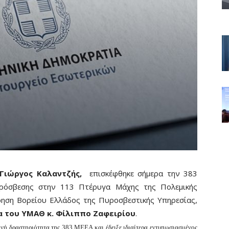
 Γιώργος Καλαντζής,
επισκέφθηκε σήμερα την 383
υρόσβεσης στην 113 Πτέρυγα Μάχης της Πολεμικής
ρηση Βορείου Ελλάδος της Πυροσβεστικής Υπηρεσίας,
α του ΥΜΑΘ κ. Φίλιππο Ζαφειρίου
.
ινή δραστηριότητα της 383 ΜΕΕΑ και έδειξε ιδιαίτερα εντυπωσιασμένος