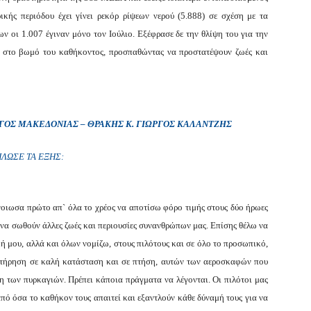
ικής περιόδου έχει γίνει ρεκόρ ρίψεων νερού (5.888) σε σχέση με τα
ν οι 1.007 έγιναν μόνο τον Ιούλιο. Εξέφρασε δε την θλίψη του για την
 στο βωμό του καθήκοντος, προσπαθώντας να προστατέψουν ζωές και
ΓΌΣ ΜΑΚΕΔΟΝΊΑΣ – ΘΡΆΚΗΣ Κ. ΓΙΏΡΓΟΣ ΚΑΛΑΝΤΖΉΣ
ΉΛΩΣΕ
ΤΑ ΕΞΉΣ:
νοιωσα πρώτο απ` όλα το χρέος να αποτίσω φόρο τιμής στους δύο ήρωες
 να σωθούν άλλες ζωές και περιουσίες συνανθρώπων μας. Επίσης θέλω να
κή μου, αλλά και όλων νομίζω, στους πιλότους και σε όλο το προσωπικό,
ιατήρηση σε καλή κατάσταση και σε πτήση, αυτών των αεροσκαφών που
η των πυρκαγιών. Πρέπει κάποια πράγματα να λέγονται. Οι πιλότοι μας
πό όσα το καθήκον τους απαιτεί και εξαντλούν κάθε δύναμή τους για να