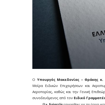
O
Υπουργός Μακεδονίας – Θράκης κ.
Μοίρα Ειδικών Επιχειρήσεων και Αεροπ
Αεροπορίας, καθώς και την Γενική Επιθεώ
συνοδευόμενος από τον
Ειδικό Γραμματέ
Ο κ. Καλαντζής
ενημερώθηκε για την έντονη φετ