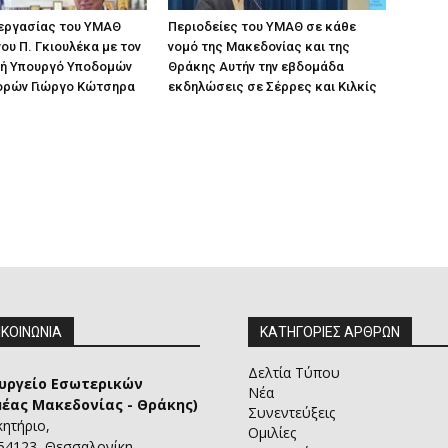
 εργασίας του ΥΜΑΘ
Περιοδείες του ΥΜΑΘ σε κάθε
ου Π. Γκιουλέκα με τον
νομό της Μακεδονίας και της
ή Υπουργό Υποδομών
Θράκης Αυτήν την εβδομάδα
ορών Γιώργο Κώτσηρα
εκδηλώσεις σε Σέρρες και Κιλκίς
ΙΚΟΙΝΩΝΙΑ
ΚΑΤΗΓΟΡΙΕΣ ΑΡΘΡΩΝ
Δελτία Τύπου
υργείο Εσωτερικών
Νέα
μέας Μακεδονίας - Θράκης)
Συνεντεύξεις
κητήριο,
Ομιλίες
 54123, Θεσσαλονίκη