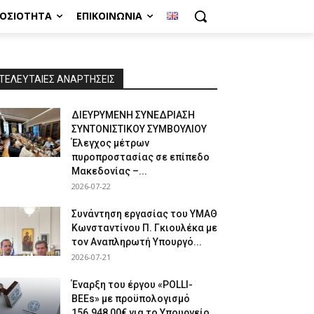
ΜΟΣΙΌΤΗΤΑ
ΕΠΙΚΟΙΝΩΝΊΑ
ΤΕΛΕΥΤΑΙΕΣ ΑΝΑΡΤΗΣΕΙΣ
ΔΙΕΥΡΥΜΕΝΗ ΣΥΝΕΔΡΙΑΣΗ
ΣΥΝΤΟΝΙΣΤΙΚΟΥ ΣΥΜΒΟΥΛΙΟΥ
Έλεγχος μέτρων
πυροπροστασίας σε επίπεδο
Μακεδονίας –...
2026-07-22
Συνάντηση εργασίας του ΥΜΑΘ
Κωνσταντίνου Π. Γκιουλέκα με
τον Αναπληρωτή Υπουργό...
2026-07-21
Έναρξη του έργου «POLLI-
BEEs» με προϋπολογισμό
156.948,00€ για το Υπουργείο