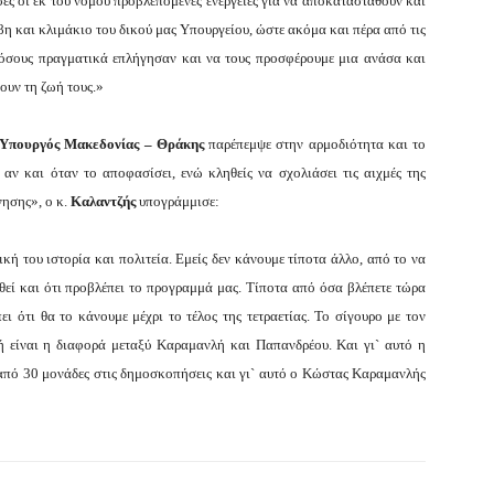
ες οι εκ του νόμου προβλεπόμενες ενέργειες για να αποκατασταθούν και
βη και κλιμάκιο του δικού μας Υπουργείου, ώστε ακόμα και πέρα από τις
ε όσους πραγματικά επλήγησαν και να τους προσφέρουμε μια ανάσα και
ουν τη ζωή τους.»
Υπουργός Μακεδονίας – Θράκης
παρέπεμψε στην αρμοδιότητα και το
αν και όταν το αποφασίσει, ενώ κληθείς να σχολιάσει τις αιχμές της
νησης», ο κ.
Καλαντζής
υπογράμμισε:
κή του ιστορία και πολιτεία. Εμείς δεν κάνουμε τίποτα άλλο, από το να
θεί και ότι προβλέπει το προγραμμά μας. Τίποτα από όσα βλέπετε τώρα
πει ότι θα το κάνουμε μέχρι το τέλος της τετραετίας. Το σίγουρο με τον
τή είναι η διαφορά μεταξύ Καραμανλή και Παπανδρέου. Και γι` αυτό η
πό 30 μονάδες στις δημοσκοπήσεις και γι` αυτό ο Κώστας Καραμανλής