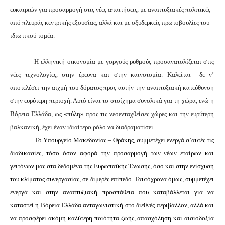
ευκαιριών για προσαρμογή στις νέες απαιτήσεις, με αναπτυξιακές πολιτικές
από πλευράς κεντρικής εξουσίας, αλλά και με οξυδερκείς πρωτοβουλίες του
ιδιωτικού τομέα.
Η ελληνική οικονομία με γοργούς ρυθμούς προσανατολίζεται στις
νέες τεχνολογίες, στην έρευνα και στην καινοτομία. Καλείται
δε ν’
αποτελέσει την αιχμή του δόρατος προς αυτήν την αναπτυξιακή κατεύθυνση
στην ευρύτερη περιοχή. Αυτό είναι το στοίχημα συνολικά για τη χώρα, ενώ η
Βόρεια Ελλάδα, ως «πύλη» προς τις νεοενταχθείσες χώρες και την ευρύτερη
βαλκανική, έχει έναν ιδιαίτερο ρόλο να διαδραματίσει.
Το Υπουργείο Μακεδονίας – Θράκης, συμμετέχει ενεργά σ`αυτές τις
διαδικασίες, τόσο όσον αφορά την προσαρμογή των νέων εταίρων και
γειτόνων μας στα δεδομένα της Ευρωπαϊκής Ένωσης, όσο και στην ενίσχυση
του κλίματος συνεργασίας, σε διμερές επίπεδο. Ταυτόχρονα όμως, συμμετέχει
ενεργά και στην αναπτυξιακή προσπάθεια που καταβάλλεται για να
καταστεί η Βόρεια Ελλάδα ανταγωνιστική στο διεθνές περιβάλλον, αλλά και
να προσφέρει ακόμη καλύτερη ποιότητα ζωής, απασχόληση και αισιοδοξία