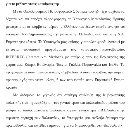
για το μέλλον στους κατοίκους της.
Με το Ολοκληρωμένο Πληροφοριακό Σύστημα που ήδη έχει αρχίσει να
δέχεται και να παρέχει πληροφόρηση, το Υπουργείο Μακεδονίας–Θράκης
μετατρέπεται σε κόμβο ενημέρωσης Ελλήνων και ξένων επενδυτών, για τις
ευκαιρίες δραστηριοποίησης, όχι μόνο στη Β.Ελλάδα, όσο και στη Ν.Α.
Ευρώπη γενικότερα. Το Υπουργείο μας, επίσης, για πρώτη φορά υλοποιεί με
επιτυχία ευρωπαϊκά προγράμματα της κοινοτικής πρωτοβουλίας
INTERREG
(
Interact
και
Medocc
), με εταίρους από τις Περιφέρειες της
χώρας μας, Κύπρο, Βουλγαρία, Τσεχία, Γαλλία, Πορτογαλία και Ιταλία. Τα
προγράμματα αυτά, μεταξύ άλλων, συμβάλουν σ αυτήν ακριβώς την πορεία
προσαρμογής των νέων μελών, ή των υπό ένταξη στην Ευρωπαϊκή Ενωση
κρατών.
Με δεδομένο το γεγονός ότι σταθερή επιδίωξη της Κυβερνητικής
πολιτικής είναι η αναβάθμιση του γενικότερου και πολυεπίπεδου ρόλου που
μπορεί να διαδραματίσει η Θεσσαλονίκη και γενικότερα η Β.Ελλάδα στην
ευρύτερη περιοχή των Βαλκανίων, το Υπουργείο μας ανέλαβε έγκαιρα την
πρωτοβουλία και κατέθεσε πρόταση για να δημιουργηθεί στη Θεσσαλονίκη