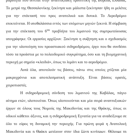
βαρύτητα που δίνεται στην αναπτυξιακή προοπτική της Βόρειας Ελλάδας.
Το μετρό της Θεσσαλονίκης ξεκίνησε και μάλιστα ξεκίνησαν ήδη οι μελέτες
για την επέκτασή του προς ανατολικά και δυτικά. Το Αεροδρόμιο
επεκτείνεται. Η υποθαλάσσια εντός των επόμενων μηνών ξεκινά. Η σύμβαση
ου
για την επέκταση του 6
προβλήτα του λιμανιού της συμπρωτεύουσας
υπογράφηκε. Οι εργασίες αρχίζουν. Ξεκίνησε η συζήτηση και ο σχεδιασμός
για την υλοποίηση του προαστιακού σιδηροδρόμου, έργο που θα συνδέσει
τόσο τα προάστια με το πολεοδομικό συγκρότημα, όσο και τη βιομηχανική
περιοχή με σημεία «κλειδιά», όπως το λιμάνι και το αεροδρόμιο.
Αυτά όλα, αποτελούν τις βάσεις, πάνω στις οποίες χτίζεται μία
μακροχρόνια και αποτελεσματική ανάπτυξη. Είναι βάσεις ορατές,
χειροπιαστές.
Η σιδηροδρομική σύνδεση του λιμανιού της Καβάλας, πάγιο
αίτημα ετών, υλοποιείται. Όπως υλοποιούνται και μία σειρά αναπτυξιακών
έργων σε όλους τους Νομούς της Μακεδονίας και της Θράκης, όπως οι
οδικοί κάθετοι άξονες, και η σιδηροδρομική Εγνατία για να αναδείξουμε σε
όλο το εύρος τη δυναμική την περιοχής. Για πρώτη φορά η Ανατολική
Μακεδονία και η Θράκη μετέχουν στην ίδια ζώνη κινήτρων. Θέλουμε τη