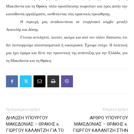
Μακεδονία και τη Θράκη
πόλο προσέλκυσης τουριστών και προς αυτήν την
κατεύθυνση εργαζόμαστε, υιοθετώντας νέες πρακτικές προώθησης.
Η περιοχή μας αναδεικνύεται σε ενεργειακό κόμβο μεταξύ
Ανατολής και Δύσης.
Γίνεται αντιληπτό, λοιπόν, ακόμα και από τον πλέον δύσπιστο, ότι
δεν λειτουργούμε αποσπασματικά ή ευκαιριακά. Έχουμε στόχο. Η πολιτική
μας έχει όραμα και δίνει την προοπτική της ανάπτυξης για την Ελλάδα, για
τη Μακεδονία και τη Θράκη
.
Προηγούμενο άρθρο
Επόμενο άρθρο
ΔΗΛΩΣΗ ΥΠΟΥΡΓΟΥ
ΑΡΘΡΟ ΥΠΟΥΡΓΟΥ
ΜΑΚΕΔΟΝΙΑΣ – ΘΡΑΚΗΣ κ.
ΜΑΚΕΔΟΝΙΑΣ – ΘΡΑΚΗΣ κ.
ΓΙΩΡΓΟΥ ΚΑΛΑΝΤΖΗ ΓΙΑ ΤΟ
ΓΙΩΡΓΟΥ ΚΑΛΑΝΤΖΗ ΣΤΗΝ