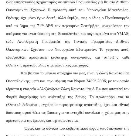
ένας υπηρεσιακός σχηματισμός σε επίπεδο Γραμματείας για θέματα Διεθνών
Οικονομικών Σχέσεων. Η πρόταση αυτή του Υπουργείου Μακεδονίας-
Θράκης, όχι μόνο έγινε δεκτή, αλλά θυμίζω, πως ο ίδιος ο Πρωθυπουργός
ης
από το βήμα της 71
ΔΕΘ τον περασμένο Σεπτέμβριο, ανακοίνωσε την
απόφαση για εγκατάσταση στη Θεσσαλονίκη και συγκεκριμένα στο ΥΜΑΘ,
ενός Αναπληρωτή Γραμματέα της Γενικής Γραμματείας Διεθνών
Οικονομικών Σχέσεων του Υπουργείου Εξωτερικών. Το γεγονός αυτό,
εξασφαλίζει προοπτικές καλύτερης συνεργασίας και στήριξης κάθε
ελληνικής πρωτοβουλίας στις γειτονικές μας χώρες.
Και βέβαια το μεγάλο στοίχημα για μας, είναι η Ζώνη Καινοτομίας
Θεσσαλονίκης, μετά και την ψήφιση του Νόμου
3489/ 2006, με τον οποίο
ιδρύεται η εταιρεία «Αλεξάνδρεια Ζώνη Καινοτομίας Α.Ε.» που αποτελεί τον
Φορέα διαχείρισης και ανάπτυξης της Ζώνης. Το πρωτοπόρο, για τα
ελληνικά δεδομένα , εγχείρημα περιφερειακής ανάπτυξης, έχει και εθνική
διάσταση αφού θέτει τις βάσεις για να ενταχθεί συνολικά η χώρα μας στην
πρωτοπορία της έρευνας και της καινοτομίας.
Όμως και το σύνολο του κυβερνητικού έργου, αποδεικνύουν την