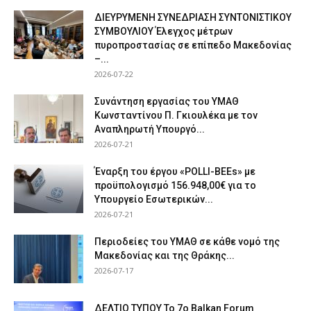
ΔΙΕΥΡΥΜΕΝΗ ΣΥΝΕΔΡΙΑΣΗ ΣΥΝΤΟΝΙΣΤΙΚΟΥ
ΣΥΜΒΟΥΛΙΟΥ Έλεγχος μέτρων
πυροπροστασίας σε επίπεδο Μακεδονίας
–...
2026-07-22
Συνάντηση εργασίας του ΥΜΑΘ
Κωνσταντίνου Π. Γκιουλέκα με τον
Αναπληρωτή Υπουργό...
2026-07-21
Έναρξη του έργου «POLLI-BEEs» με
προϋπολογισμό 156.948,00€ για το
Υπουργείο Εσωτερικών...
2026-07-21
Περιοδείες του ΥΜΑΘ σε κάθε νομό της
Μακεδονίας και της Θράκης...
2026-07-17
ΔΕΛΤΙΟ ΤΥΠΟΥ Το 7ο Balkan Forum