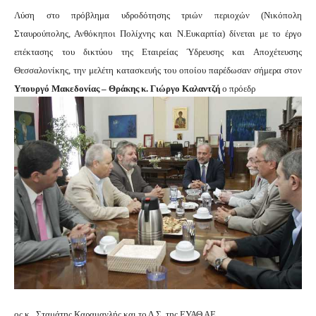
Λύση στο πρόβλημα υδροδότησης τριών περιοχών (Νικόπολη
Σταυρούπολης, Ανθόκηποι Πολίχνης και Ν.Ευκαρπία) δίνεται με το έργο
επέκτασης του δικτύου της Εταιρείας Ύδρευσης και Αποχέτευσης
Θεσσαλονίκης, την μελέτη κατασκευής του οποίου παρέδωσαν σήμερα στον
Υπουργό Μακεδονίας – Θράκης κ. Γιώργο Καλαντζή
ο πρόεδρ
ος κ.
Σταμάτης Καραμανλής και το Δ.Σ. της ΕΥΑΘ ΑΕ.