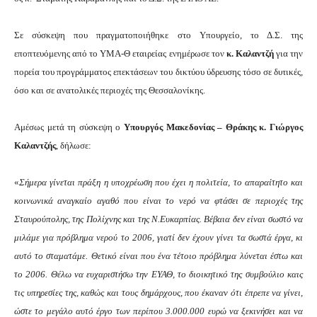
Σε σύσκεψη που πραγματοποιήθηκε στο Υπουργείο, το Δ.Σ. της
εποπτευόμενης από το ΥΜΑ-Θ εταιρείας ενημέρωσε τον
κ. Καλαντζή
για την
πορεία του προγράμματος επεκτάσεων του δικτύου ύδρευσης τόσο σε δυτικές,
όσο και σε ανατολικές περιοχές της Θεσσαλονίκης.
Αμέσως μετά τη σύσκεψη ο
Υπουργός Μακεδονίας – Θράκης κ. Γιώργος
Καλαντζής
, δήλωσε:
«
Σήμερα γίνεται πράξη η υποχρέωση που έχει η πολιτεία, το απαραίτητο και
κοινωνικά αναγκαίο αγαθό που είναι το νερό να φτάσει σε περιοχές της
Σταυρούπολης, της Πολίχνης και της Ν.Ευκαρπίας. Βέβαια δεν είναι σωστό να
μιλάμε για πρόβλημα νερού το 2006, γιατί δεν έχουν γίνει τα σωστά έργα, κι
αυτό το σταματάμε. Θετικό είναι που ένα τέτοιο πρόβλημα λύνεται έστω και
το 2006. Θέλω να ευχαριστήσω την ΕΥΑΘ, το διοικητικό της συμβούλιο καις
τις υπηρεσίες της, καθώς και τους δημάρχους, που έκαναν ότι έπρεπε να γίνει,
ώστε το μεγάλο αυτό έργο των περίπου 3.000.000 ευρώ να ξεκινήσει και να