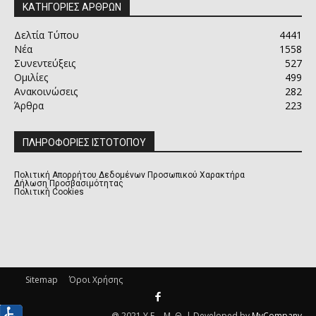
ΚΑΤΗΓΟΡΙΕΣ ΑΡΘΡΩΝ
Δελτία Τύπου
4441
Νέα
1558
Συνεντεύξεις
527
Ομιλίες
499
Ανακοινώσεις
282
Άρθρα
223
ΠΛΗΡΟΦΟΡΙΕΣ ΙΣΤΟΤΟΠΟΥ
Πολιτική Απορρήτου Δεδομένων Προσωπικού Χαρακτήρα
Δήλωση Προσβασιμότητας
Πολιτική Cookies
Sitemap
Όροι Χρήσης
@ 2021 Υ.Ε. - Μ. Θ. | Developed by
MyCompany