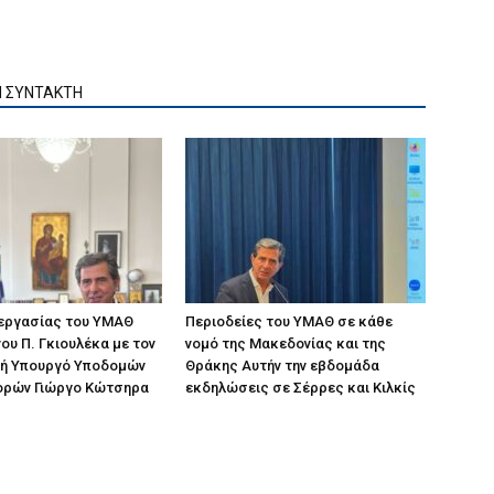
Ν ΣΥΝΤΑΚΤΗ
 εργασίας του ΥΜΑΘ
Περιοδείες του ΥΜΑΘ σε κάθε
ου Π. Γκιουλέκα με τον
νομό της Μακεδονίας και της
ή Υπουργό Υποδομών
Θράκης Αυτήν την εβδομάδα
ορών Γιώργο Κώτσηρα
εκδηλώσεις σε Σέρρες και Κιλκίς