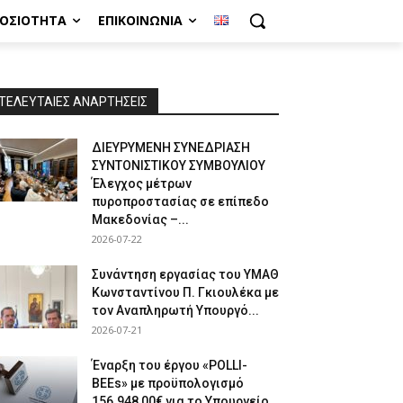
ΜΟΣΙΌΤΗΤΑ
ΕΠΙΚΟΙΝΩΝΊΑ
ΤΕΛΕΥΤΑΙΕΣ ΑΝΑΡΤΗΣΕΙΣ
ΔΙΕΥΡΥΜΕΝΗ ΣΥΝΕΔΡΙΑΣΗ
ΣΥΝΤΟΝΙΣΤΙΚΟΥ ΣΥΜΒΟΥΛΙΟΥ
Έλεγχος μέτρων
πυροπροστασίας σε επίπεδο
Μακεδονίας –...
2026-07-22
Συνάντηση εργασίας του ΥΜΑΘ
Κωνσταντίνου Π. Γκιουλέκα με
τον Αναπληρωτή Υπουργό...
2026-07-21
Έναρξη του έργου «POLLI-
BEEs» με προϋπολογισμό
156.948,00€ για το Υπουργείο