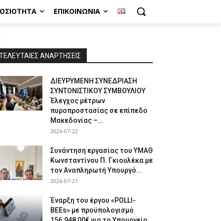
ΜΟΣΙΌΤΗΤΑ
ΕΠΙΚΟΙΝΩΝΊΑ
.
ΤΕΛΕΥΤΑΙΕΣ ΑΝΑΡΤΗΣΕΙΣ
ΔΙΕΥΡΥΜΕΝΗ ΣΥΝΕΔΡΙΑΣΗ
ΣΥΝΤΟΝΙΣΤΙΚΟΥ ΣΥΜΒΟΥΛΙΟΥ
Έλεγχος μέτρων
πυροπροστασίας σε επίπεδο
Μακεδονίας –...
2026-07-22
Συνάντηση εργασίας του ΥΜΑΘ
Κωνσταντίνου Π. Γκιουλέκα με
τον Αναπληρωτή Υπουργό...
2026-07-21
Έναρξη του έργου «POLLI-
BEEs» με προϋπολογισμό
156.948,00€ για το Υπουργείο