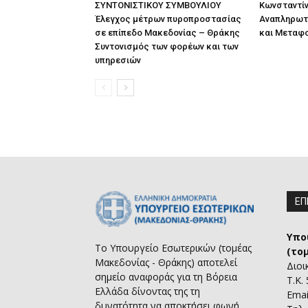
ΣΥΝΤΟΝΙΣΤΙΚΟΥ ΣΥΜΒΟΥΛΙΟΥ
Κωνσταντίν
Έλεγχος μέτρων πυροπροστασίας
Αναπληρωτ
σε επίπεδο Μακεδονίας – Θράκης
και Μεταφ
Συντονισμός των φορέων και των
υπηρεσιών
ΕΠ
Υπο
Το Υπουργείο Εσωτερικών (τομέας
(το
Μακεδονίας - Θράκης) αποτελεί
Διοι
σημείο αναφοράς για τη Βόρεια
Τ.Κ.
Ελλάδα δίνοντας της τη
Emai
δυνατότητα να αποκτήσει φωνή