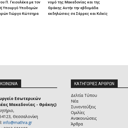
ου Π. Γκιουλέκα με τον
νομό της Μακεδονίας και της
ή Υπουργό Υποδομών
Θράκης Αυτήν την εβδομάδα
ορών Γιώργο Κώτσηρα
εκδηλώσεις σε Σέρρες και Κιλκίς
ΙΚΟΙΝΩΝΙΑ
ΚΑΤΗΓΟΡΙΕΣ ΑΡΘΡΩΝ
Δελτία Τύπου
υργείο Εσωτερικών
Νέα
μέας Μακεδονίας - Θράκης)
Συνεντεύξεις
κητήριο,
Ομιλίες
 54123, Θεσσαλονίκη
Ανακοινώσεις
l:
info@mathra.gr
Άρθρα