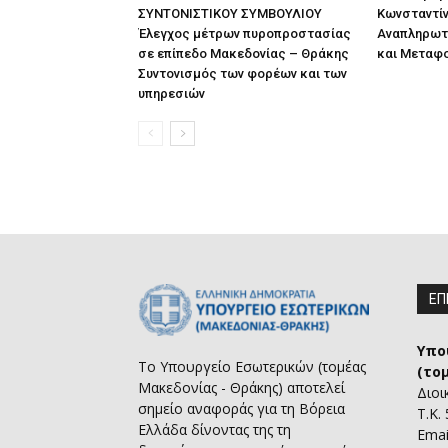
ΣΥΝΤΟΝΙΣΤΙΚΟΥ ΣΥΜΒΟΥΛΙΟΥ
Κωνσταντίν
Έλεγχος μέτρων πυροπροστασίας
Αναπληρωτ
σε επίπεδο Μακεδονίας – Θράκης
και Μεταφ
Συντονισμός των φορέων και των
υπηρεσιών
ΕΠ
Υπο
Το Υπουργείο Εσωτερικών (τομέας
(το
Μακεδονίας - Θράκης) αποτελεί
Διοι
σημείο αναφοράς για τη Βόρεια
Τ.Κ.
Ελλάδα δίνοντας της τη
Emai