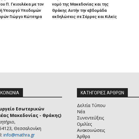
ου Π. Γκιουλέκα με τον
νομό της Μακεδονίας και της
ή Υπουργό Υποδομών
Θράκης Αυτήν την εβδομάδα
ορών Γιώργο Κώτσηρα
εκδηλώσεις σε Σέρρες και Κιλκίς
ΙΚΟΙΝΩΝΙΑ
ΚΑΤΗΓΟΡΙΕΣ ΑΡΘΡΩΝ
Δελτία Τύπου
υργείο Εσωτερικών
Νέα
μέας Μακεδονίας - Θράκης)
Συνεντεύξεις
κητήριο,
Ομιλίες
 54123, Θεσσαλονίκη
Ανακοινώσεις
l:
info@mathra.gr
Άρθρα