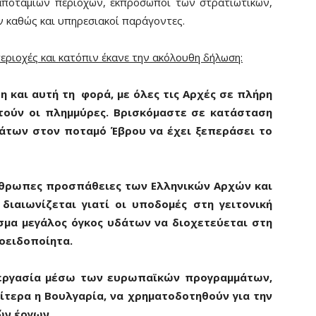
ποτάμιων περιοχών, εκπρόσωποι των στρατιωτικών,
 καθώς και υπηρεσιακοί παράγοντες.
περιοχές και κατόπιν έκανε την ακόλουθη δήλωση:
η και αυτή τη φορά, με όλες τις Αρχές σε πλήρη
τούν οι πλημμύρες. Βρισκόμαστε σε κατάσταση
δάτων στον ποταμό Έβρου να έχει ξεπεράσει το
νθρωπες προσπάθειες των Ελληνικών Αρχών και
ιαιωνίζεται γιατί οι υποδομές στη γειτονική
σμα μεγάλος όγκος υδάτων να διοχετεύεται στη
οειδοποίητα.
νεργασία μέσω των ευρωπαϊκών προγραμμάτων,
αίτερα η Βουλγαρία, να χρηματοδοτηθούν για την
ών έργων.