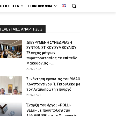
ΜΟΣΙΌΤΗΤΑ
ΕΠΙΚΟΙΝΩΝΊΑ
ΤΕΛΕΥΤΑΙΕΣ ΑΝΑΡΤΗΣΕΙΣ
ΔΙΕΥΡΥΜΕΝΗ ΣΥΝΕΔΡΙΑΣΗ
ΣΥΝΤΟΝΙΣΤΙΚΟΥ ΣΥΜΒΟΥΛΙΟΥ
Έλεγχος μέτρων
πυροπροστασίας σε επίπεδο
Μακεδονίας –...
2026-07-22
Συνάντηση εργασίας του ΥΜΑΘ
Κωνσταντίνου Π. Γκιουλέκα με
τον Αναπληρωτή Υπουργό...
2026-07-21
Έναρξη του έργου «POLLI-
BEEs» με προϋπολογισμό
156.948,00€ για το Υπουργείο