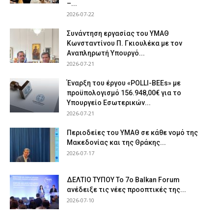
–...
2026-07-22
Συνάντηση εργασίας του ΥΜΑΘ
Κωνσταντίνου Π. Γκιουλέκα με τον
Αναπληρωτή Υπουργό...
2026-07-21
Έναρξη του έργου «POLLI-BEEs» με
προϋπολογισμό 156.948,00€ για το
Υπουργείο Εσωτερικών...
2026-07-21
Περιοδείες του ΥΜΑΘ σε κάθε νομό της
Μακεδονίας και της Θράκης...
2026-07-17
ΔΕΛΤΙΟ ΤΥΠΟΥ Το 7ο Balkan Forum
ανέδειξε τις νέες προοπτικές της...
2026-07-10