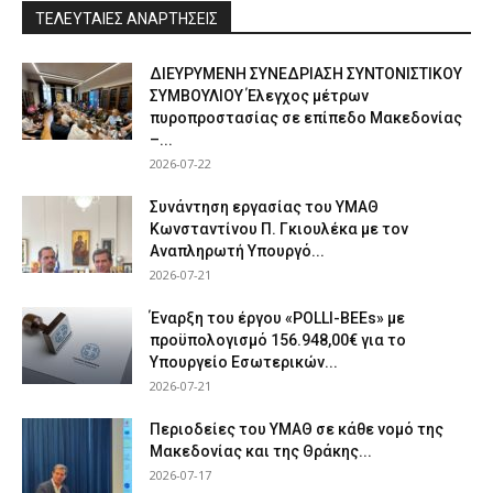
ΤΕΛΕΥΤΑΙΕΣ ΑΝΑΡΤΗΣΕΙΣ
ΔΙΕΥΡΥΜΕΝΗ ΣΥΝΕΔΡΙΑΣΗ ΣΥΝΤΟΝΙΣΤΙΚΟΥ
ΣΥΜΒΟΥΛΙΟΥ Έλεγχος μέτρων
πυροπροστασίας σε επίπεδο Μακεδονίας
–...
2026-07-22
Συνάντηση εργασίας του ΥΜΑΘ
Κωνσταντίνου Π. Γκιουλέκα με τον
Αναπληρωτή Υπουργό...
2026-07-21
Έναρξη του έργου «POLLI-BEEs» με
προϋπολογισμό 156.948,00€ για το
Υπουργείο Εσωτερικών...
2026-07-21
Περιοδείες του ΥΜΑΘ σε κάθε νομό της
Μακεδονίας και της Θράκης...
2026-07-17