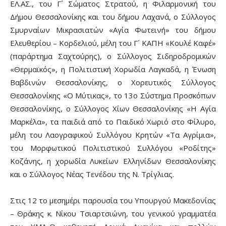
ΕΛ.ΑΣ., του Γ´ Σώματος Στρατού, η Φιλαρμονική του
Δήμου Θεσσαλονίκης και του δήμου Λαχανά, ο Σύλλογος
Σμυρναίων Μικρασιατών «Αγία Φωτεινή» του δήμου
Ελευθερίου – Κορδελιού, μέλη του Γ´ ΚΑΠΗ «Κουλέ Καφέ»
(παράρτημα Σαχτούρης), ο Σύλλογος Σιδηροδρομικών
«Θερμαϊκός», η Πολιτιστική Χορωδία Λαγκαδά, η Ένωση
Βαβδινών Θεσσαλονίκης, ο Χορευτικός Σύλλογος
Θεσσαλονίκης «Ο Μύτικας», το 13ο Σύστημα Προσκόπων
Θεσσαλονίκης, ο Σύλλογος Χίων Θεσσαλονίκης «Η Αγία
Μαρκέλα», τα παιδιά από το Παιδικό Χωριό στο Φίλυρο,
μέλη του Λαογραφικού Συλλόγου Kρητών «Τα Αγρίμια»,
του Μορφωτικού Πολιτιστικού Συλλόγου «Ροδίτης»
Κοζάνης, η χορωδία Λυκείων Ελληνίδων Θεσσαλονίκης
και ο Σύλλογος Νέας Τενέδου της Ν. Τρίγλιας.
Στις 12 το μεσημέρι παρουσία του Υπουργού Μακεδονίας
– Θράκης κ. Νίκου Τσιαρτσιώνη, του γενικού γραμματέα