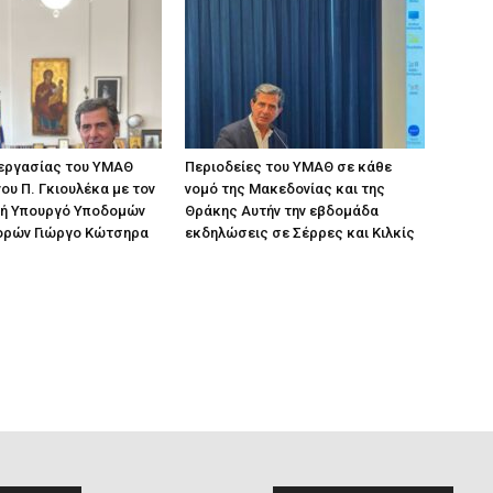
 εργασίας του ΥΜΑΘ
Περιοδείες του ΥΜΑΘ σε κάθε
ου Π. Γκιουλέκα με τον
νομό της Μακεδονίας και της
ή Υπουργό Υποδομών
Θράκης Αυτήν την εβδομάδα
ορών Γιώργο Κώτσηρα
εκδηλώσεις σε Σέρρες και Κιλκίς