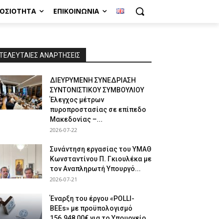
ΜΟΣΙΌΤΗΤΑ
ΕΠΙΚΟΙΝΩΝΊΑ
ΤΕΛΕΥΤΑΙΕΣ ΑΝΑΡΤΗΣΕΙΣ
ΔΙΕΥΡΥΜΕΝΗ ΣΥΝΕΔΡΙΑΣΗ
ΣΥΝΤΟΝΙΣΤΙΚΟΥ ΣΥΜΒΟΥΛΙΟΥ
Έλεγχος μέτρων
πυροπροστασίας σε επίπεδο
Μακεδονίας –...
2026-07-22
Συνάντηση εργασίας του ΥΜΑΘ
Κωνσταντίνου Π. Γκιουλέκα με
τον Αναπληρωτή Υπουργό...
2026-07-21
Έναρξη του έργου «POLLI-
BEEs» με προϋπολογισμό
156.948,00€ για το Υπουργείο