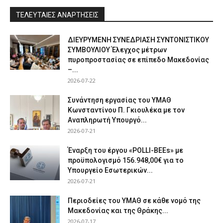
ΤΕΛΕΥΤΑΙΕΣ ΑΝΑΡΤΗΣΕΙΣ
ΔΙΕΥΡΥΜΕΝΗ ΣΥΝΕΔΡΙΑΣΗ ΣΥΝΤΟΝΙΣΤΙΚΟΥ
ΣΥΜΒΟΥΛΙΟΥ Έλεγχος μέτρων
πυροπροστασίας σε επίπεδο Μακεδονίας
–...
2026-07-22
Συνάντηση εργασίας του ΥΜΑΘ
Κωνσταντίνου Π. Γκιουλέκα με τον
Αναπληρωτή Υπουργό...
2026-07-21
Έναρξη του έργου «POLLI-BEEs» με
προϋπολογισμό 156.948,00€ για το
Υπουργείο Εσωτερικών...
2026-07-21
Περιοδείες του ΥΜΑΘ σε κάθε νομό της
Μακεδονίας και της Θράκης...
2026-07-17