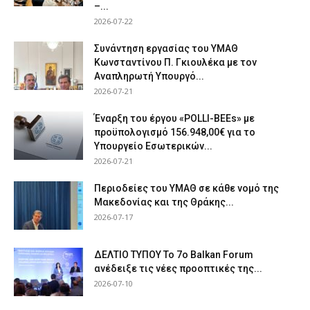
–...
2026-07-22
Συνάντηση εργασίας του ΥΜΑΘ
Κωνσταντίνου Π. Γκιουλέκα με τον
Αναπληρωτή Υπουργό...
2026-07-21
Έναρξη του έργου «POLLI-BEEs» με
προϋπολογισμό 156.948,00€ για το
Υπουργείο Εσωτερικών...
2026-07-21
Περιοδείες του ΥΜΑΘ σε κάθε νομό της
Μακεδονίας και της Θράκης...
2026-07-17
ΔΕΛΤΙΟ ΤΥΠΟΥ Το 7ο Balkan Forum
ανέδειξε τις νέες προοπτικές της...
2026-07-10