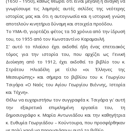
(1650 – 1950), καθώς θεωρεί ότι είναι μεγάλη η ανάγκη να
γνωρίσουμε τις λαμπρές αυτές σελίδες της νεότερης
ιστορίας μας και ότι η αυτογνωσία και η ιστορική γνώση
αποτελούν κινητήρια δύναμη και στοιχεία προόδου.
Το ΥΜΑ-Θ, γιορτάζει φέτος τα 50 χρόνια από την ίδρυσή
του, το 1955 από τον Κωνσταντίνο Καραμανλή.
Σ’ αυτό το πλαίσιο έχει εκδοθεί ήδη ένας επετειακός
τόμος για την ιστορία του, που αρχίζει ως Γενική
Διοίκηση από το 1912, έχει εκδοθεί το βιβλίο του κ.
Στράτου Ηλιαδέλη με τίτλο «οι Έλληνες της
Μεσευρώπης» και σήμερα το βιβλίου του κ. Γεωργίου
Τσιγάρα «Ο Ναός του Αγίου Γεωργίου Βιέννης, Ιστορία
και Τέχνη».
Θέλω να ευχαριστήσω τον συγγραφέα κ. Τσιγάρα γι’ αυτή
την εξαιρετικά επιμελημένη εργασία του, τη
δημοσιογράφο κ. Μαρία Αντωνιάδου και την καθηγήτρια
κ. Ευθυμία Γεωργιάδου – Κούντουρα, που προσφέρθηκαν
με πολύ χαρά να παρουσιάσουν αυτό το βιβλίο.