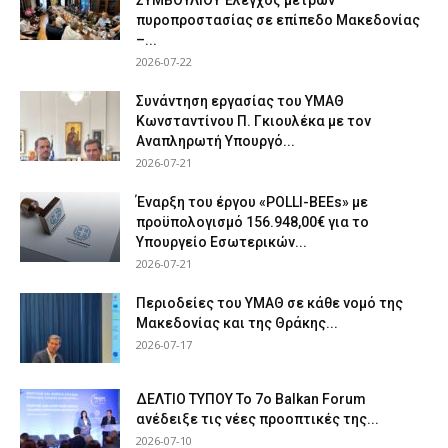
ΣΥΜΒΟΥΛΙΟΥ Έλεγχος μέτρων
πυροπροστασίας σε επίπεδο Μακεδονίας
–...
2026-07-22
Συνάντηση εργασίας του ΥΜΑΘ
Κωνσταντίνου Π. Γκιουλέκα με τον
Αναπληρωτή Υπουργό...
2026-07-21
Έναρξη του έργου «POLLI-BEEs» με
προϋπολογισμό 156.948,00€ για το
Υπουργείο Εσωτερικών...
2026-07-21
Περιοδείες του ΥΜΑΘ σε κάθε νομό της
Μακεδονίας και της Θράκης...
2026-07-17
ΔΕΛΤΙΟ ΤΥΠΟΥ Το 7ο Balkan Forum
ανέδειξε τις νέες προοπτικές της...
2026-07-10