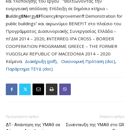
και Υλοποίησης του έργου “Βελτιώνοντας την
ενεργειακή απόδοση: Επίδειξη σε δημόσιο κτήρια –
B
uilding
EN
ergy
EF
ficiency
I
mprovemen
T
:Demonstration for
public buildings” και ακρωνύμιο BENEFIT στο πλαίσιο του
Προγράμματος Διασυνοριακής Συνεργασίας Ελλάδα –
πΓΔΜ 2014 – 2020,
I
NTERREG IPA CROSS – BORDER
COOPERATION PROGRAMME GREECE – ΤHE FORMER
YUGOSLAV REPUBLIC OF MACEDONIA 2014 – 2020
Κείμενα:
Διακήρυξη (pdf)
,
Οικονομική Πρόταση (doc)
,
Παράρτημα ΤΕΥΔ (doc)
Προηγούμενο άρθρο
Επόμενο άρθρο
ΔΤ- Απάντηση της ΥΜΑΘ σε
Συνέντευξη της ΥΜΑΘ στο GR