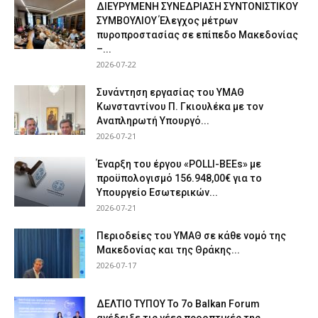
ΔΙΕΥΡΥΜΕΝΗ ΣΥΝΕΔΡΙΑΣΗ ΣΥΝΤΟΝΙΣΤΙΚΟΥ
ΣΥΜΒΟΥΛΙΟΥ Έλεγχος μέτρων
πυροπροστασίας σε επίπεδο Μακεδονίας
–...
2026-07-22
Συνάντηση εργασίας του ΥΜΑΘ
Κωνσταντίνου Π. Γκιουλέκα με τον
Αναπληρωτή Υπουργό...
2026-07-21
Έναρξη του έργου «POLLI-BEEs» με
προϋπολογισμό 156.948,00€ για το
Υπουργείο Εσωτερικών...
2026-07-21
Περιοδείες του ΥΜΑΘ σε κάθε νομό της
Μακεδονίας και της Θράκης...
2026-07-17
ΔΕΛΤΙΟ ΤΥΠΟΥ Το 7ο Balkan Forum
ανέδειξε τις νέες προοπτικές της...