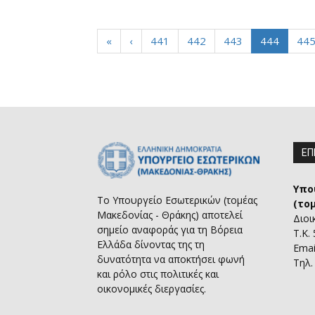
«
‹
441
442
443
444
44
ΕΠ
Υπο
Το Υπουργείο Εσωτερικών (τομέας
(το
Μακεδονίας - Θράκης) αποτελεί
Διοι
σημείο αναφοράς για τη Βόρεια
Τ.Κ.
Ελλάδα δίνοντας της τη
Emai
δυνατότητα να αποκτήσει φωνή
Τηλ.
και ρόλο στις πολιτικές και
οικονομικές διεργασίες.